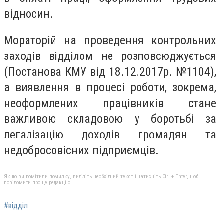
відносин.
Мораторій на проведення контрольних
заходів відділом не розповсюджується
(Постанова КМУ від 18.12.2017р. №1104),
а виявлення в процесі роботи, зокрема,
неоформлених працівників стане
важливою складовою у боротьбі за
легалізацію доходів громадян та
недобросовісних підприємців.
Якщо ви помітили помилку, виділіть необхідний текст і натисніть Ctrl + Enter, щоб
повідомити про це редакцію
#відділ