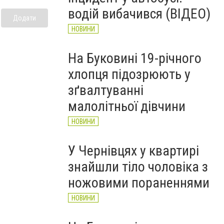
рятувальників Буковини
водій вибачився (ВІДЕО)
НОВИНИ
Додати
НОВИНИ
На Буковині 19-річного
хлопця підозрюють у
зґвалтуванні
малолітньої дівчини
НОВИНИ
У Чернівцях у квартирі
знайшли тіло чоловіка з
ножовими пораненнями
НОВИНИ