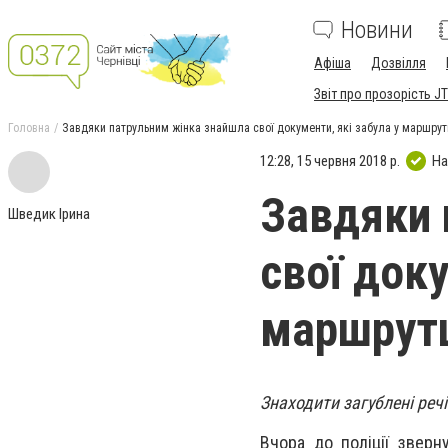
Новини
Афіша
Дозвілля
Звіт про прозорість JT
Головна
Завдяки патрульним жінка знайшла свої документи, які забула у маршрут
12:28, 15 червня 2018 р.
На
Завдяки 
Шведик Ірина
свої доку
маршрут
Знаходити загублені реч
Вчора до поліції зверн