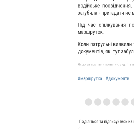
водійське посвідчення,
загубила - пригадати не 
Під час спілкування по
маршруток.
Коли патрульні виявили 
документів, які тут забу
Якщо ви помітили помилку, виділіть нео
#маршрутка
#документи
Поділіться та підписуйтесь на