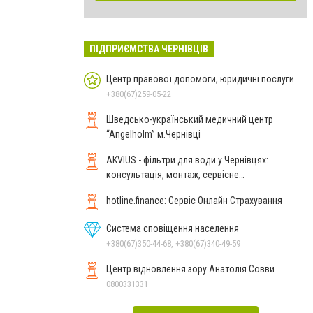
ПІДПРИЄМСТВА ЧЕРНІВЦІВ
Центр правової допомоги, юридичні послуги
+380(67)259-05-22
Шведсько-український медичний центр
“Angelholm” м.Чернівці
AKVIUS - фільтри для води у Чернівцях:
консультація, монтаж, сервісне
обслуговування
hotline.finance: Сервіс Онлайн Страхування
Система сповіщення населення
+380(67)350-44-68, +380(67)340-49-59
Центр відновлення зору Анатолія Совви
0800331331