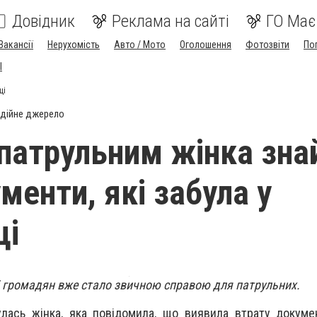
Довідник
Реклама на сайті
ГО Має
Вакансії
Нерухомість
Авто / Мото
Оголошення
Фотозвіти
По
I
ці
дійне джерело
патрульним жінка зн
менти, які забула у
ці
і громадян вже стало звичною справою для патрульних.
улась жінка, яка повідомила, що виявила втрату докумен