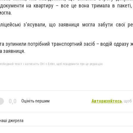
 документи на квартиру – все це вона тримала в пакеті,
могла.
ліцейські з'ясували, що заявниця могла забути свої ре
та зупинили потрібний транспортний засіб – водій одразу 
ла заявниця.
бхідний текст і натисніть Ctrl + Enter, щоб повідомити про це редакцію
0,0
Оцініть першим
Авторизуйтесь
, щоб
 наші джерела