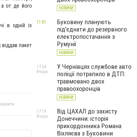
 а от де його
НОВИНИ
Буковину планують
11:01
чі в одній із
під'єднати до резервного
електропостачання з
Румунії
ж віддав пакет
НОВИНИ
У Чернівцях службове авто
17:54
Вчора
поліції потрапило в ДТП:
травмовано двох
правоохоронців
НОВИНИ
 оцінити
Від ЦАХАЛ до захисту
17:19
Вчора
Донеччини: історія
прикордонника Романа
Віхляєва з Буковини