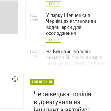
НОВИНИ
У парку Шевченка в
16:20
Вчора
Чернівцях встановили
водяні арки для
охолодження
НОВИНИ
На Буковині чоловік
15:20
Вчора
вимагав 50 тисяч доларів
неіснуючого боргу та побив
потерпілого
НОВИНИ
🙂
ТОП НОВИНИ
Пожежа від блискавки,
14:29
Вчора
Чернівецька поліція
повалене дерево і
порятунок собаки: як
відреагувала на
минула доба для
інцидент у автобусі: