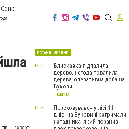
 Сенс
года
ОСТАННІ НОВИНИ
айшла
Блискавка підпалила
13:52
дерево, негода повалила
дерева: оперативна доба на
Буковині
НОВИНИ
Переховувався у лісі 11
12:28
днів: на Буковині затримали
нападника, який поранив
тів. Паспорт,
двох правоохоронців