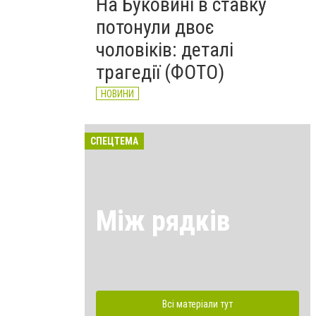
На Буковині в ставку
потонули двоє
чоловіків: деталі
трагедії (ФОТО)
НОВИНИ
СПЕЦТЕМА
Між рядків
Всі матеріали тут