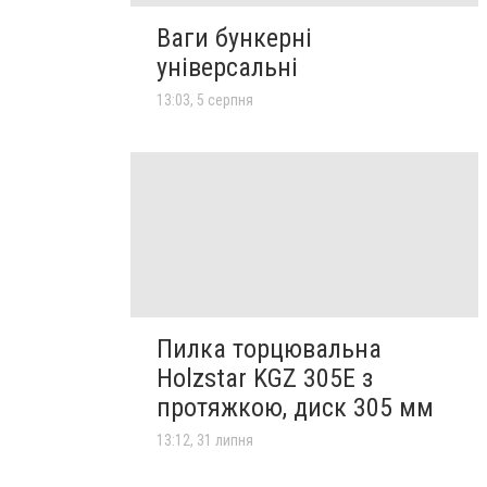
Ваги бункерні
універсальні
13:03, 5 серпня
Пилка торцювальна
Holzstar KGZ 305E з
протяжкою, диск 305 мм
13:12, 31 липня