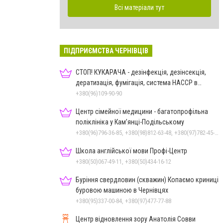
Всі матеріали тут
ПІДПРИЄМСТВА ЧЕРНІВЦІВ
СТОП! КУКАРАЧА - дезінфекція, дезінсекція,
дератизація, фумігація, система HACCP в
Чернівцях
+380(96)109-90-90
Центр сімейної медицини - багатопрофільна
поліклініка у Кам’янці-Подільському
+380(96)796-36-85, +380(98)812-63-48, +380(97)782-45-70
Школа англійської мови Профі-Центр
+380(50)067-49-11, +380(50)434-16-12
Буріння свердловин (скважин) Копаємо криниці
буровою машиною в Чернівцях
+380(95)337-00-84, +380(97)477-77-88
Центр відновлення зору Анатолія Совви