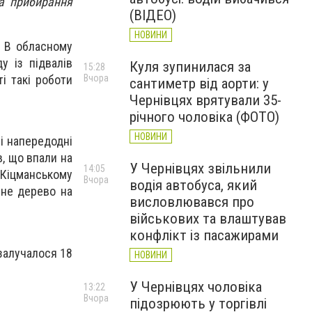
та прибирання
(ВІДЕО)
НОВИНИ
. В обласному
у із підвалів
Куля зупинилася за
15:28
Вчора
і такі роботи
сантиметр від аорти: у
Чернівцях врятували 35-
річного чоловіка (ФОТО)
НОВИНИ
і напередодні
, що впали на
У Чернівцях звільнили
14:05
 Кіцманському
Вчора
водія автобуса, який
ене дерево на
висловлювався про
військових та влаштував
конфлікт із пасажирами
 залучалося 18
НОВИНИ
У Чернівцях чоловіка
13:22
Вчора
підозрюють у торгівлі