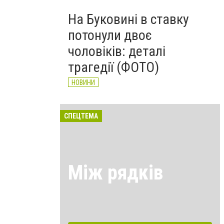
На Буковині в ставку
потонули двоє
чоловіків: деталі
трагедії (ФОТО)
НОВИНИ
СПЕЦТЕМА
Між рядків