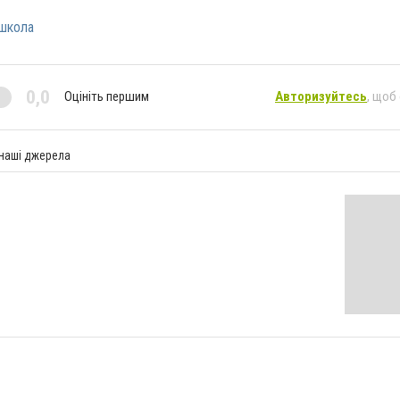
школа
0,0
Оцініть першим
Авторизуйтесь
, щоб
 наші джерела