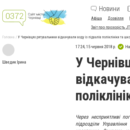
Новини
Афіша
Дозвілля
Звіт про прозорість JT
Головна
У Чернівцях рятувальники відкачували воду із підвалів поліклініки та шк
17:24, 15 червня 2018 р.
На
У Чернів
Шведик Ірина
відкачува
полікліні
Через несприятливі пог
підрозділи Управління