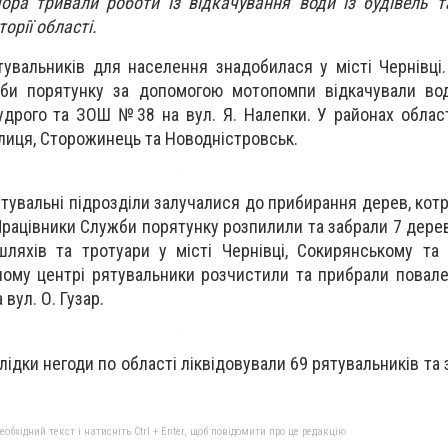
ора тривали роботи із відкачування води із будівель 
орії області.
увальників для населення знадобилася у місті Чернівці
жби порятунку за допомогою мотопомпи відкачували вод
Мудрого та ЗОШ №38 на вул. Я. Налепки. У районах област
лиця, Сторожинець та Новодністровськ.
тувальні підрозділи залучалися до прибирання дерев, котр
Працівники Служби порятунку розпилили та забрали 7 дерев
ляхів та тротуари у місті Чернівці, Сокирянському та
ному центрі рятувальники розчистили та прибрали повал
 вул. О. Гузар.
ідки негоди по області ліквідовували 69 рятувальників та
бхідний текст і натисніть Ctrl + Enter, щоб повідомити про це редакцію