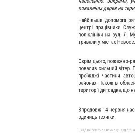
населенню. Зокрема, уч
повалених дерев на терит
Найбільше допомога рят
центрі працівники Слу
поліклініки на вул. Я. 
тривали у містах Новосе
Окрім цього, пожежно-ря
повалив сильний вітер. 
проїжджі частини автош
районах. Також в облас
території дитсадка, що на
Впродовж 14 червня насл
одиниць техніки.
Якщо ви помітили помилку, виділіть нео