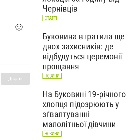
Чернівців
СТАТТІ
🙂
Буковина втратила ще
двох захисників: де
відбудуться церемонії
прощання
НОВИНИ
Додати
На Буковині 19-річного
хлопця підозрюють у
зґвалтуванні
малолітньої дівчини
НОВИНИ