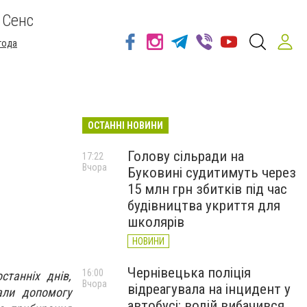
 Сенс
года
ОСТАННІ НОВИНИ
Голову сільради на
17:22
Вчора
Буковині судитимуть через
15 млн грн збитків під час
будівництва укриття для
школярів
НОВИНИ
Чернівецька поліція
16:00
станніх днів,
Вчора
відреагувала на інцидент у
али допомогу
автобусі: водій вибачився