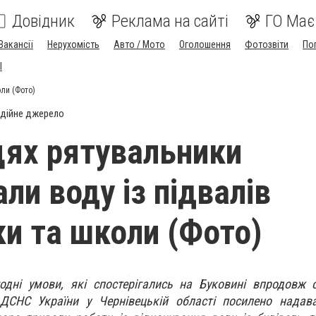
Довідник
Реклама на сайті
ГО Має
Вакансії
Нерухомість
Авто / Мото
Оголошення
Фотозвіти
По
I
оли (Фото)
дійне джерело
цях рятувальники
ли воду із підвалів
ки та школи (Фото)
одні умови, які спостерігались на Буковині впродовж о
 ДСНС України у Чернівецькій області посилено надав