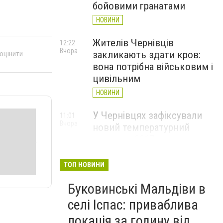
бойовими гранатами
НОВИНИ
Жителів Чернівців
12:22
Вчора
закликають здати кров:
 оцінити
вона потрібна військовим і
цивільним
НОВИНИ
У Чернівцях зафіксували
11:01
Вчора
новий температурний
рекорд з 2017 року
НОВИНИ
ТОП НОВИНИ
Через спеку у Чернівецькій
10:06
Вчора
Буковинські Мальдіви в
області обмежили рух
великовагового транспорту
селі Іспас: приваблива
НОВИНИ
локація за годину від