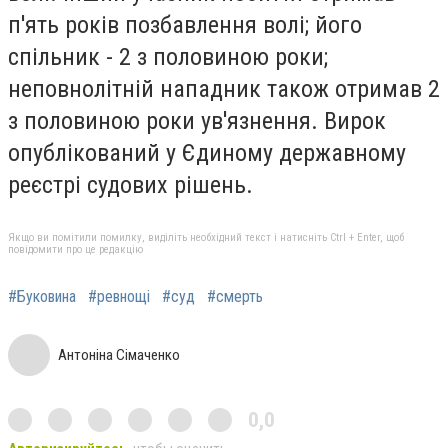
п'ять років позбавлення волі; його
спільник - 2 з половиною роки;
неповнолітній нападник також отримав 2
з половиною роки ув'язнення. Вирок
опублікований у Єдиному державному
реєстрі судових рішень.
Якщо ви помітили помилку, виділіть необхідний текст і натисніть Ctrl + Enter, щоб
повідомити про це редакцію
#Буковина
#ревнощі
#суд
#смерть
Антоніна Сімаченко
0,0