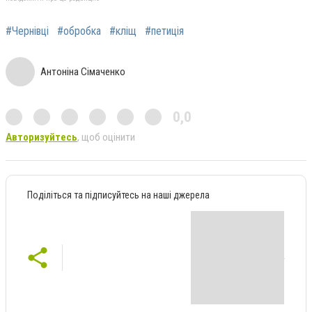
#Чернівці
#обробка
#кліщ
#петиція
Антоніна Сімаченко
0,0
Авторизуйтесь
, щоб оцінити
Поділіться та підписуйтесь на наші джерела