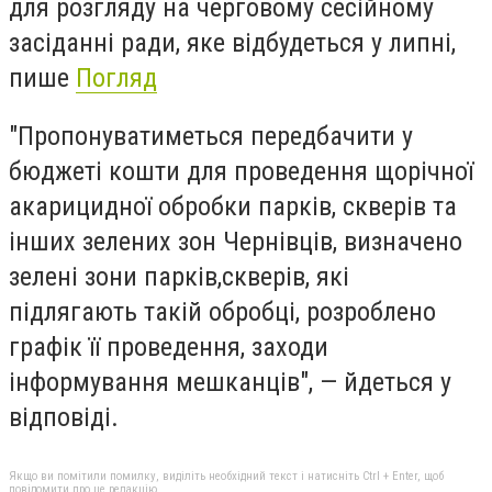
для розгляду на черговому сесійному
засіданні ради, яке відбудеться у липні,
пише
Погляд
"Пропонуватиметься передбачити у
бюджеті кошти для проведення щорічної
акарицидної обробки парків, скверів та
інших зелених зон Чернівців, визначено
зелені зони парків,скверів, які
підлягають такій обробці, розроблено
графік її проведення, заходи
інформування мешканців", — йдеться у
відповіді.
Якщо ви помітили помилку, виділіть необхідний текст і натисніть Ctrl + Enter, щоб
повідомити про це редакцію