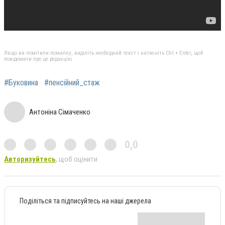
Якщо ви помітили помилку, виділіть необхідний текст і натисніть Ctrl + Enter, щоб
повідомити про це редакцію
#Буковина
#пенсійний_стаж
Антоніна Сімаченко
0,0
Авторизуйтесь
, щоб оцінити
Поділіться та підписуйтесь на наші джерела