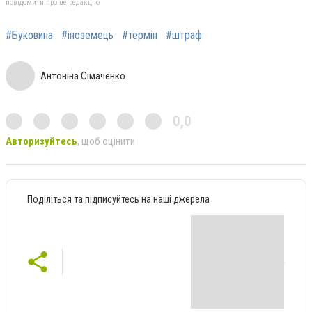
повідомити про це редакцію
#Буковина
#іноземець
#термін
#штраф
Антоніна Сімаченко
0,0
Авторизуйтесь
, щоб оцінити
Поділіться та підписуйтесь на наші джерела