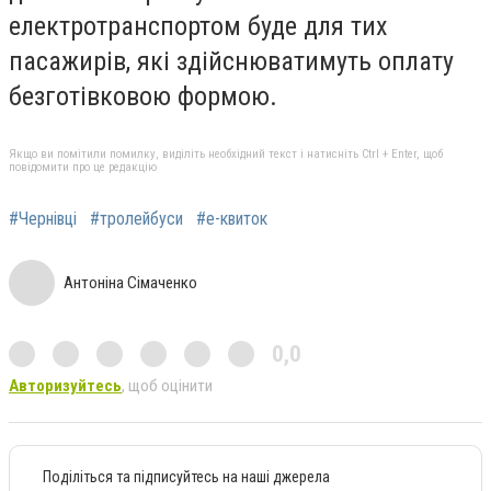
електротранспортом буде для тих
пасажирів, які здійснюватимуть оплату
безготівковою формою.
Якщо ви помітили помилку, виділіть необхідний текст і натисніть Ctrl + Enter, щоб
повідомити про це редакцію
#Чернівці
#тролейбуси
#е-квиток
Антоніна Сімаченко
0,0
Авторизуйтесь
, щоб оцінити
Поділіться та підписуйтесь на наші джерела