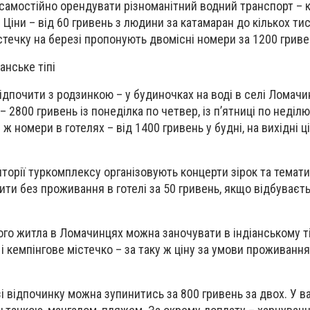
 самостійно орендувати різноманітний водний транспорт – 
. Ціни – від 60 гривень з людини за катамаран до кількох ти
стечку на березі пропонують двомісні номери за 1200 гриве
анське тіпі
дпочити з родзинкою – у будиночках на воді в селі Ломачин
2800 гривень із понеділка по четвер, із п’ятниці по неділ
 ж номери в готелях – від 1400 гривень у будні, на вихідні ц
риторії туркомплексу організовують концерти зірок та темати
пити без проживання в готелі за 50 гривень, якщо відбуває
го житла в Ломачинцях можна заночувати в індіанському ті
і і кемпінгове містечко – за таку ж ціну за умови проживанн
і відпочинку можна зупинитись за 800 гривень за двох. У в