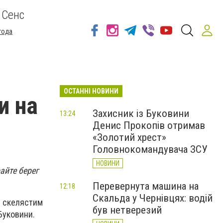
 Сенс
года
ОСТАННІ НОВИНИ
и на
Захисник із Буковини
13:24
Денис Прокопів отримав
«Золотий хрест»
Головнокомандувача ЗСУ
НОВИНИ
айте берег
Перевернута машина на
12:18
Скальда у Чернівцях: водій
я скелястим
був нетверезий
 Буковини.