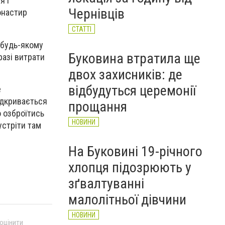
річного чоловіка (ФОТО)
я і
Чернівців
онастир
НОВИНИ
СТАТТІ
 будь-якому
Буковина втратила ще
разі витрати
двох захисників: де
відбудуться церемонії
е
ідкривається
прощання
о озброїтись
НОВИНИ
устріти там
На Буковині 19-річного
хлопця підозрюють у
зґвалтуванні
малолітньої дівчини
НОВИНИ
 оцінити