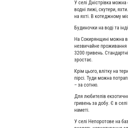
У селі Дністрівка можна
водні лижі, скутери, яхти
на яхті. В котеджному мі
Будиночки на воді та інді
На Сокирянщині можна ві
незвичайне проживання – 
3200 гривень. Стандартні
зростає.
Крім цього, влітку на те
пірсі. Туди можна потра
– за сотню.
Для любителів екзотично
гривень за добу. Є в сел
наметі.
У селі Непоротове на баз