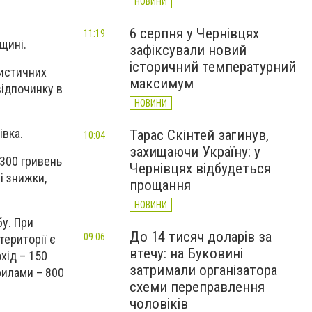
НОВИНИ
6 серпня у Чернівцях
11:19
нщині.
зафіксували новий
історичний температурний
ристичних
максимум
відпочинку в
НОВИНИ
івка.
Тарас Скінтей загинув,
10:04
захищаючи Україну: у
1300 гривень
Чернівцях відбудеться
і знижки,
прощання
НОВИНИ
бу. При
До 14 тисяч доларів за
09:06
території є
втечу: на Буковині
хід – 150
затримали організатора
рилами – 800
схеми переправлення
чоловіків