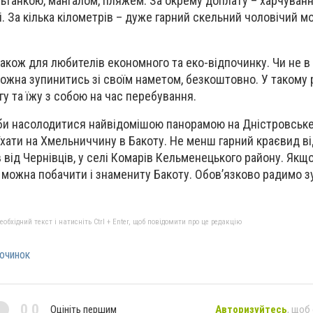
ьтанкою, мангалом, пляжем. За окрему доплату – харчуванн
і. За кілька кілометрів – дуже гарний скельний чоловічий м
також для любителів економного та еко-відпочинку. Чи не в
можна зупинитись зі своїм наметом, безкоштовно. У такому 
гу та їжу з собою на час перебування.
би насолодитися найвідомішою панорамою на Дністровськ
хати на Хмельниччину в Бакоту. Не менш гарний краєвид в
ів від Чернівців, у селі Комарів Кельменецького району. Якщ
а можна побачити і знамениту Бакоту. Обов’язково радимо з
бхідний текст і натисніть Ctrl + Enter, щоб повідомити про це редакцію
очинок
0,0
Оцініть першим
Авторизуйтесь
, щоб