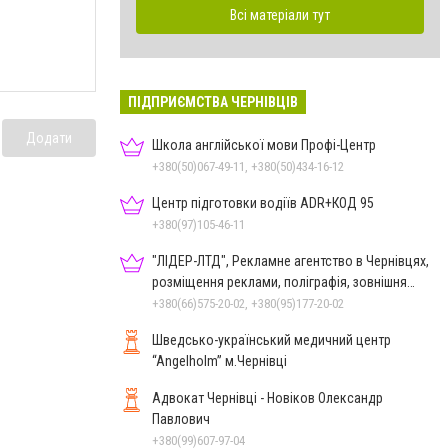
Всі матеріали тут
ПІДПРИЄМСТВА ЧЕРНІВЦІВ
Додати
Школа англійської мови Профі-Центр
+380(50)067-49-11, +380(50)434-16-12
Центр підготовки водіїв ADR+КОД 95
+380(97)105-46-11
"ЛІДЕР-ЛТД", Рекламне агентство в Чернівцях,
розміщення реклами, поліграфія, зовнішня
реклама
+380(66)575-20-02, +380(95)177-20-02
Шведсько-український медичний центр
“Angelholm” м.Чернівці
Адвокат Чернівці - Новіков Олександр
Павлович
+380(99)607-97-04