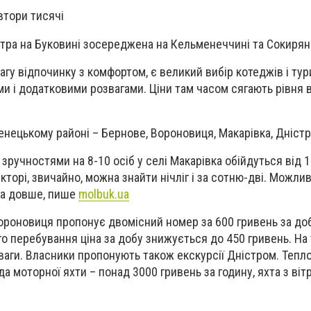
івтори тисячі
тра на Буковині зосереджена на Кельменеччині та Сокиря
агу відпочинку з комфортом, є великий вибір котеджів і ту
ми і додатковими розвагами. Ціни там часом сягають рівня 
енецькому районі – Бернове, Вороновиця, Макарівка, Дністр
 зручностями на 8-10 осіб у селі Макарівка обійдуться від 
кторі, звичайно, можна знайти нічліг і за сотню-дві. Можлив
на довше, пише
molbuk.ua
Вороновиця пропонує двомісний номер за 600 гривень за до
 перебування ціна за добу знижується до 450 гривень. На 
зваги. Власники пропонують також екскурсії Дністром. Тепло
а моторної яхти – понад 3000 гривень за годину, яхта з віт