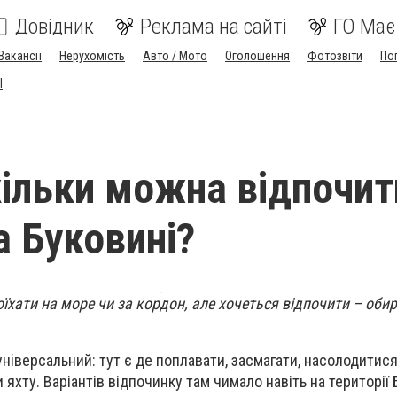
Довідник
Реклама на сайті
ГО Має
Вакансії
Нерухомість
Авто / Мото
Оголошення
Фотозвіти
По
I
скільки можна відпочит
а Буковині?
їхати на море чи за кордон, але хочеться відпочити – обир
 універсальний: тут є де поплавати, засмагати, насолодитис
яхту. Варіантів відпочинку там чимало навіть на території