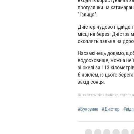
входять користування ал
прогулянки на катамаран
"Галиця".
Дністер чудово підійде 
місці на березі Дністра 
охоплять пальне на доро
Насамкінець додамо, що
водосховище, можна не ї
зі скелі за 113 кілометр
біноклем, із цього берег
захід сонця.
Якщо ви помітили помилку, виділіть нео
#Буковина
#Дністер
#відп