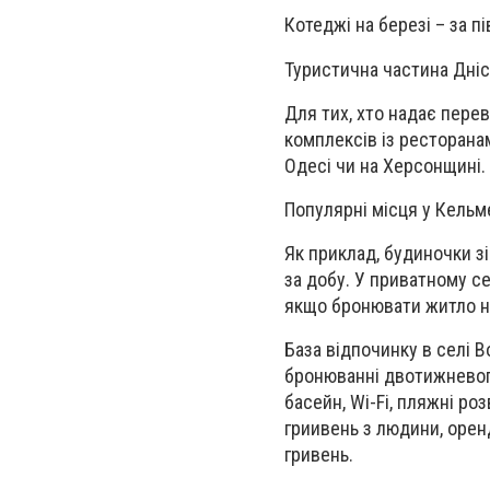
Котеджі на березі – за п
Туристична частина Дніс
Для тих, хто надає перев
комплексів із ресторана
Одесі чи на Херсонщині.
Популярні місця у Кельм
Як приклад, будиночки зі
за добу. У приватному се
якщо бронювати житло 
База відпочинку в селі 
бронюванні двотижневого
басейн, Wi-Fi, пляжні ро
гриивень з людини, оренд
гривень.