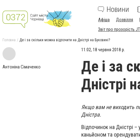
Новини
Афіша
Дозвілля
Звіт про прозорість JT
Головна
Де і за скільки можна відпочити на Дністрі на Буковині?
11:02, 18 червня 2018 р.
Де і за 
Антоніна Сімаченко
Дністрі н
Якщо вам не виходить по
Дністра.
Відпочинок на Дністрі –
каньйоном та орендувати 