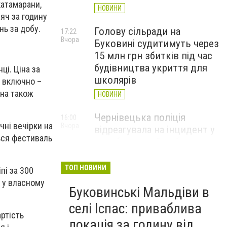
катамарани,
НОВИНИ
сяч за годину
нь за добу.
Голову сільради на
17:22
Вчора
Буковині судитимуть через
15 млн грн збитків під час
будівництва укриття для
ці. Ціна за
школярів
ю включно –
іна також
НОВИНИ
Чернівецька поліція
16:00
чні вечірки на
Вчора
відреагувала на інцидент у
ться фестиваль
автобусі: водій вибачився
(ВІДЕО)
ТОП НОВИНИ
НОВИНИ
пі за 300
я у власному
Буковинські Мальдіви в
Куля зупинилася за
15:28
Вчора
сантиметр від аорти: у
селі Іспас: приваблива
Чернівцях врятували 35-
артість
локація за годину від