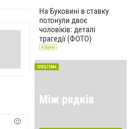
На Буковині в ставку
потонули двоє
чоловіків: деталі
трагедії (ФОТО)
НОВИНИ
СПЕЦТЕМА
Між рядків
🙂