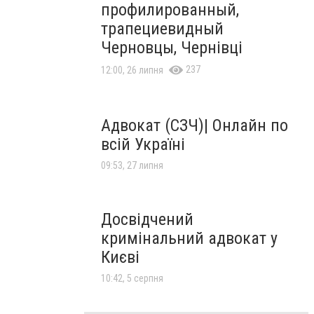
профилированный,
трапециевидный
Черновцы, Чернівці
237
12:00, 26 липня
Адвокат (СЗЧ)| Онлайн по
всій Україні
09:53, 27 липня
Досвідчений
кримінальний адвокат у
Києві
10:42, 5 серпня