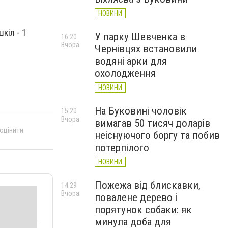
НОВИНИ
шкіл - 1
У парку Шевченка в
16:20
Вчора
Чернівцях встановили
водяні арки для
охолодження
НОВИНИ
На Буковині чоловік
15:20
Вчора
вимагав 50 тисяч доларів
 оцінити
неіснуючого боргу та побив
потерпілого
НОВИНИ
Пожежа від блискавки,
14:29
Вчора
повалене дерево і
порятунок собаки: як
минула доба для