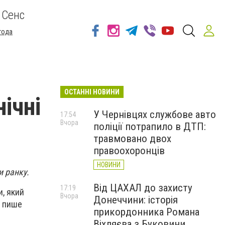
 Сенс
года
ОСТАННІ НОВИНИ
ічні
У Чернівцях службове авто
17:54
Вчора
поліції потрапило в ДТП:
травмовано двох
правоохоронців
НОВИНИ
и ранку.
Від ЦАХАЛ до захисту
17:19
и, який
Вчора
Донеччини: історія
, пише
прикордонника Романа
Віхляєва з Буковини