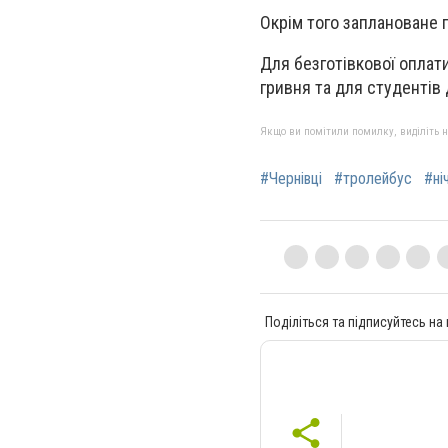
Окрім того заплановане 
Для безготівкової оплати 
гривня та для студентів 
Якщо ви помітили помилку, виділіть нео
#Чернівці
#тролейбус
#ні
Поділіться та підписуйтесь на