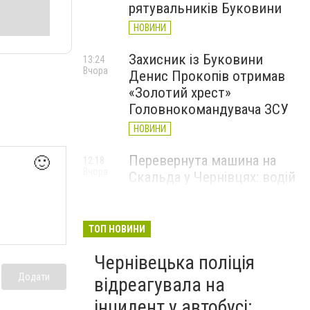
рятувальників Буковини
НОВИНИ
Захисник із Буковини
13:24
Вчора
Денис Прокопів отримав
«Золотий хрест»
Головнокомандувача ЗСУ
НОВИНИ
Перевернута машина на
🙂
12:18
Вчора
Скальда у Чернівцях: водій
був нетверезий
НОВИНИ
ТОП НОВИНИ
6 серпня у Чернівцях
11:19
Вчора
Чернівецька поліція
зафіксували новий
історичний температурний
Додати
відреагувала на
максимум
інцидент у автобусі: