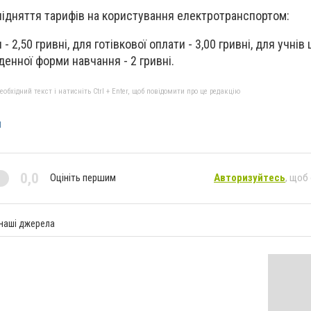
підняття тарифів на користування електротранспортом:
- 2,50 гривні, для готівкової оплати - 3,00 гривні, для учнів 
денної форми навчання - 2 гривні.
бхідний текст і натисніть Ctrl + Enter, щоб повідомити про це редакцію
ч
0,0
Оцініть першим
Авторизуйтесь
, щоб
 наші джерела