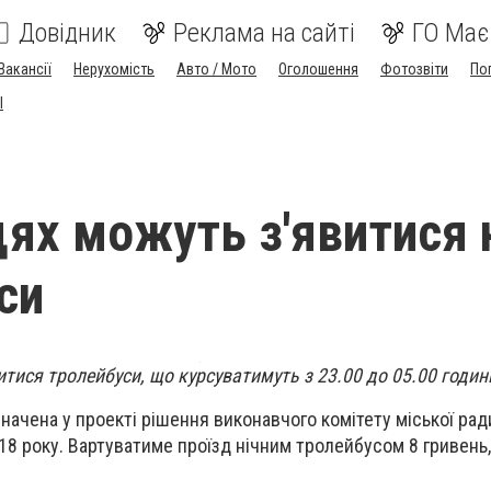
Довідник
Реклама на сайті
ГО Має
Вакансії
Нерухомість
Авто / Мото
Оголошення
Фотозвіти
По
I
цях можуть з'явитися н
си
итися тролейбуси, що курсуватимуть з 23.00 до 05.00 годин
начена у проекті рішення виконавчого комітету міської рад
18 року. Вартуватиме проїзд нічним тролейбусом 8 гривень