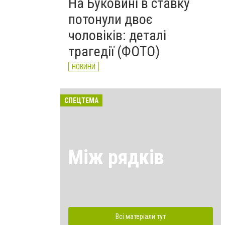
На Буковині в ставку
потонули двоє
чоловіків: деталі
трагедії (ФОТО)
НОВИНИ
СПЕЦТЕМА
Між рядків
Всі матеріали тут