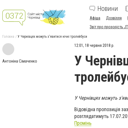
Новини
Афіша
Дозвілля
Звіт про прозорість JT
Головна
У Чернівцях можуть з'явитися нічні тролейбуси
12:01, 18 червня 2018 р.
У Чернів
Антоніна Сімаченко
тролейбу
У Чернівцях можуть з'яв
Відовідна пропозиція заз
розглядатимуть 17.07.20
Промінь