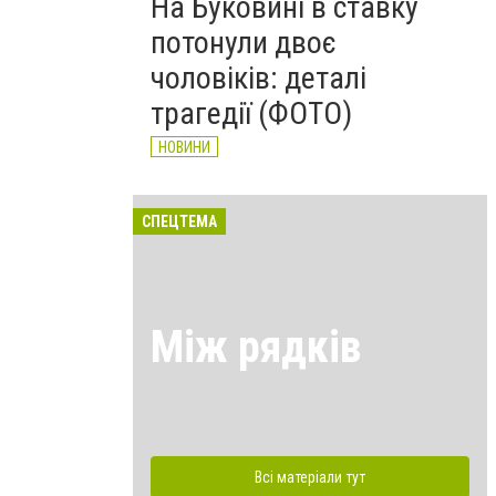
На Буковині в ставку
потонули двоє
чоловіків: деталі
трагедії (ФОТО)
НОВИНИ
СПЕЦТЕМА
Між рядків
Всі матеріали тут