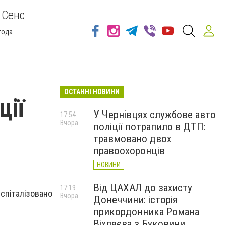
 Сенс
года
ОСТАННІ НОВИНИ
ції
У Чернівцях службове авто
17:54
Вчора
поліції потрапило в ДТП:
травмовано двох
правоохоронців
НОВИНИ
Від ЦАХАЛ до захисту
17:19
спіталізовано
Вчора
Донеччини: історія
прикордонника Романа
Віхляєва з Буковини