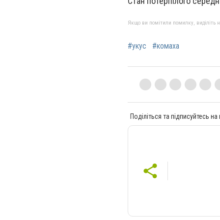
Стан потерпілого середн
Якщо ви помітили помилку, виділіть нео
#укус
#комаха
Поділіться та підписуйтесь на