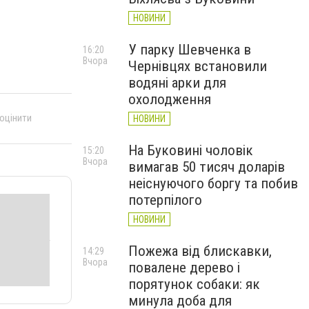
НОВИНИ
У парку Шевченка в
16:20
Вчора
Чернівцях встановили
водяні арки для
охолодження
 оцінити
НОВИНИ
На Буковині чоловік
15:20
Вчора
вимагав 50 тисяч доларів
неіснуючого боргу та побив
потерпілого
НОВИНИ
Пожежа від блискавки,
14:29
Вчора
повалене дерево і
порятунок собаки: як
минула доба для