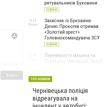
рятувальників Буковини
НОВИНИ
Захисник із Буковини
13:24
Вчора
Денис Прокопів отримав
«Золотий хрест»
🙂
Головнокомандувача ЗСУ
НОВИНИ
Перевернута машина на
12:18
Вчора
Скальда у Чернівцях: водій
був нетверезий
НОВИНИ
Додати
ТОП НОВИНИ
6 серпня у Чернівцях
11:19
Вчора
Чернівецька поліція
зафіксували новий
історичний температурний
відреагувала на
максимум
інцидент у автобусі: