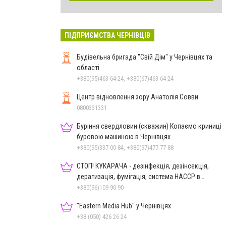
ПІДПРИЄМСТВА ЧЕРНІВЦІВ
Будівельна бригада "Свій Дім" у Чернівцях та
області
+380(95)463-64-24, +380(67)463-64-24
Центр відновлення зору Анатолія Совви
0800331331
Буріння свердловин (скважин) Копаємо криниці
буровою машиною в Чернівцях
+380(95)337-00-84, +380(97)477-77-88
СТОП! КУКАРАЧА - дезінфекція, дезінсекція,
дератизація, фумігація, система HACCP в
Чернівцях
+380(96)109-90-90
"Eastern Media Hub" у Чернівцях
+38 (050) 426 26 24