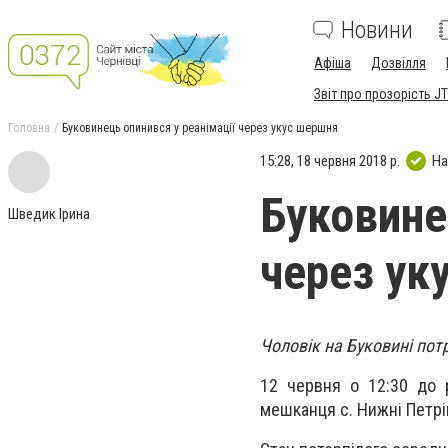
Новини
Афіша
Дозвілля
Звіт про прозорість JT
Головна
Буковинець опинився у реанімації через укус шершня
15:28, 18 червня 2018 р.
На
Буковине
Шведик Ірина
через ук
Чоловік на Буковині потр
12 червня о 12:30 до р
мешканця с. Нижні Петрі