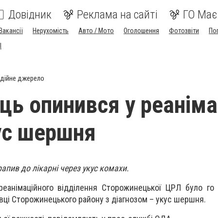
Довідник
Реклама на сайті
ГО Має
Вакансії
Нерухомість
Авто / Мото
Оголошення
Фотозвіти
По
I
дійне джерело
ць опинився у реаніма
ус шершня
апив до лікарні через укус комахи.
еанімаційного відділення Сторожинецької ЦРЛ було го 
вці Сторожинецького району з діагнозом – укус шершня.