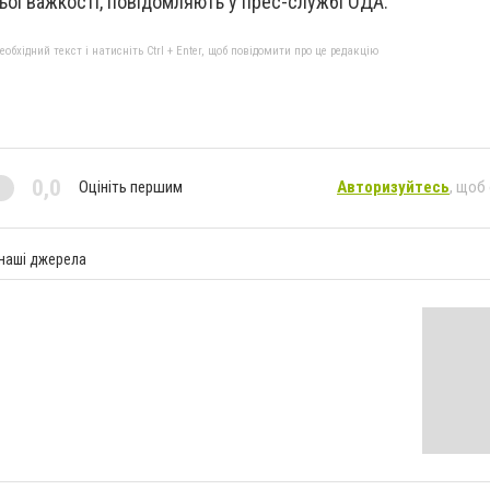
ьої важкості, повідомляють у прес-службі ОДА.
бхідний текст і натисніть Ctrl + Enter, щоб повідомити про це редакцію
0,0
Оцініть першим
Авторизуйтесь
, щоб
 наші джерела