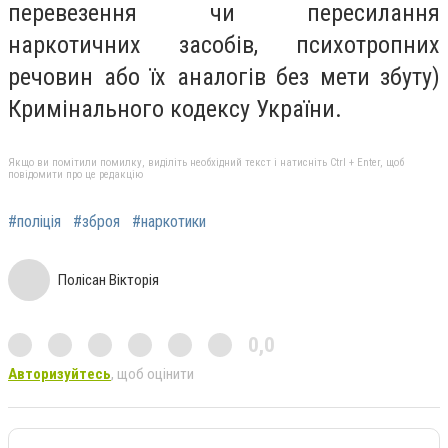
перевезення чи пересилання
наркотичних засобів, психотропних
речовин або їх аналогів без мети збуту)
Кримінального кодексу України.
Якщо ви помітили помилку, виділіть необхідний текст і натисніть Ctrl + Enter, щоб
повідомити про це редакцію
#поліція
#зброя
#наркотики
Полісан Вікторія
0,0
Авторизуйтесь
, щоб оцінити