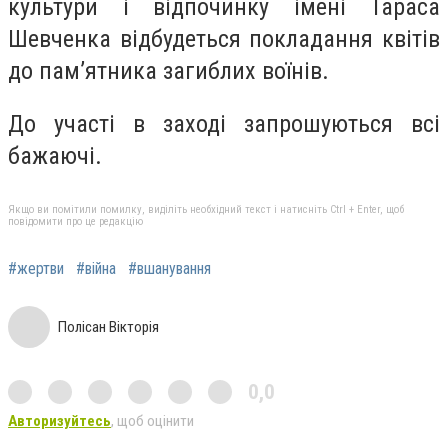
культури і відпочинку імені Тараса
Шевченка відбудеться покладання квітів
до пам’ятника загиблих воїнів.
До участі в заході запрошуються всі
бажаючі.
Якщо ви помітили помилку, виділіть необхідний текст і натисніть Ctrl + Enter, щоб
повідомити про це редакцію
#жертви
#війна
#вшанування
Полісан Вікторія
0,0
Авторизуйтесь
, щоб оцінити