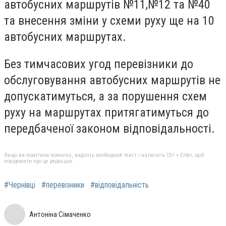
автобусних маршрутів №11,№12 та №40
та внесення зміни у схеми руху ще на 10
автобусних маршрутах.
Без тимчасових угод перевізники до
обслуговування автобусних маршрутів не
допускатимуться, а за порушення схем
руху на маршрутах притягатимуться до
передбаченої законом відповідальності.
Якщо ви помітили помилку, виділіть необхідний текст і натисніть Ctrl + Enter, щоб
повідомити про це редакцію
#Чернівці
#перевізники
#відповідальність
Антоніна Сімаченко