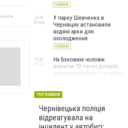
НОВИНИ
 оцінити
У парку Шевченка в
16:20
Вчора
Чернівцях встановили
водяні арки для
охолодження
НОВИНИ
На Буковині чоловік
15:20
Вчора
вимагав 50 тисяч доларів
неіснуючого боргу та побив
потерпілого
НОВИНИ
ТОП НОВИНИ
Пожежа від блискавки,
14:29
Вчора
Чернівецька поліція
повалене дерево і
порятунок собаки: як
відреагувала на
минула доба для
інцидент у автобусі: