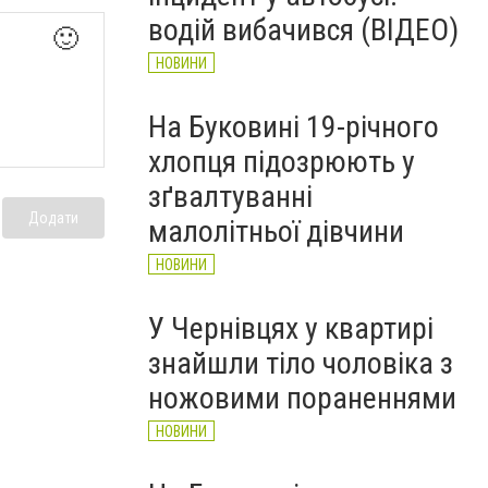
рятувальників Буковини
водій вибачився (ВІДЕО)
НОВИНИ
🙂
НОВИНИ
На Буковині 19-річного
хлопця підозрюють у
зґвалтуванні
Додати
малолітньої дівчини
НОВИНИ
У Чернівцях у квартирі
знайшли тіло чоловіка з
ножовими пораненнями
НОВИНИ