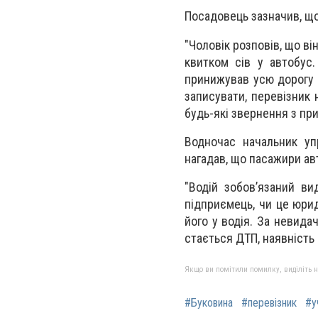
Посадовець зазначив, що
"Чоловік розповів, що ві
квитком сів у автобус
принижував усю дорогу т
записувати, перевізник
будь-які звернення з при
Водночас начальник уп
нагадав, що пасажири авт
"Водій зобов’язаний ви
підприємець, чи це юри
його у водія. За невида
стається ДТП, наявність
Якщо ви помітили помилку, виділіть нео
#Буковина
#перевізник
#у