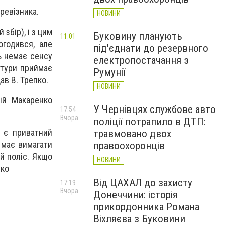
ревізника.
НОВИНИ
збір), і з цим
Буковину планують
11:01
огодився, але
під'єднати до резервного
ть немає сенсу
електропостачання з
ктури приймає
Румунії
ав В. Трепко.
НОВИНИ
рій Макаренко
У Чернівцях службове авто
17:54
Вчора
поліції потрапило в ДТП:
н є приватний
травмовано двох
 має вимагати
правоохоронців
ий поліс. Якщо
НОВИНИ
нко
Від ЦАХАЛ до захисту
17:19
Вчора
Донеччини: історія
прикордонника Романа
Віхляєва з Буковини