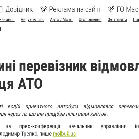
Довідник
Реклама на сайті
ГО Має
Вакансії
Нерухомість
Авто / Мото
Оголошення
Фотозвіти
По
I
ині перевізник відмов
йця АТО
ті водій приватного автобуса відмовлявся перевоз
ії через те, що він придбав пільговий квиток.
а прес-конференції начальник управління інф
олодимир Трепко, пише
molbuk.ua