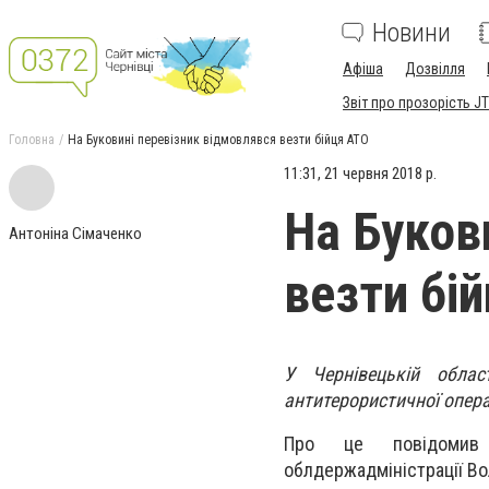
Новини
Афіша
Дозвілля
Звіт про прозорість JT
Головна
На Буковині перевізник відмовлявся везти бійця АТО
11:31, 21 червня 2018 р.
На Буков
Антоніна Сімаченко
везти бі
У Чернівецькій облас
антитерористичної операц
Про це повідомив н
облдержадміністрації В