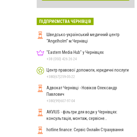
ПІДПРИЄМСТВА ЧЕРНІВЦІВ
Шведсько-український медичний центр
“Angelholm” м.Чернівці
"Eastern Media Hub" у Чернівцях
+38 (050) 426 26 24
Центр правової допомоги, юридичні послуги
+380(67)259-05-22
Адвокат Чернівці - Новіков Олександр
Павлович
+380(99)607-97-04
AKVIUS - фільтри для води у Чернівцях:
консультація, монтаж, сервісне
обслуговування
hotline.finance: Сервіс Онлайн Страхування