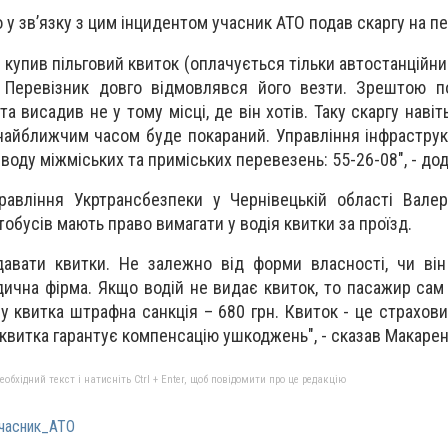
 у зв’язку з цим інцидентом учасник АТО подав скаргу на пе
н купив пільговий квиток (оплачується тільки автостанційний 
. Перевізник довго відмовлявся його везти. Зрештою п
а висадив не у тому місці, де він хотів. Таку скаргу наві
 найближчим часом буде покараний. Управління інфрастру
воду міжміських та приміських перевезень: 55-26-08", - дод
равління Укртрансбезпеки у Чернівецькій області Вале
обусів мають право вимагати у водія квитки за проїзд.
давати квитки. Не залежно від форми власності, чи ві
дична фірма. Якщо водій не видає квиток, то пасажир сам
чу квитка штрафна санкція – 680 грн. Квиток - це страхов
 квитка гарантує компенсацію ушкоджень", - сказав Макаре
бхідний текст і натисніть Ctrl + Enter, щоб повідомити про це редакцію
часник_АТО