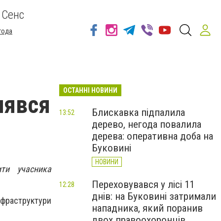
 Сенс
года
ОСТАННІ НОВИНИ
лявся
Блискавка підпалила
13:52
дерево, негода повалила
дерева: оперативна доба на
Буковині
НОВИНИ
ити учасника
Переховувався у лісі 11
12:28
днів: на Буковині затримали
раструктури
нападника, який поранив
двох правоохоронців