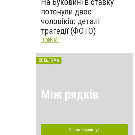
На Буковині в ставку
потонули двоє
чоловіків: деталі
трагедії (ФОТО)
НОВИНИ
СПЕЦТЕМА
Між рядків
Всі матеріали тут