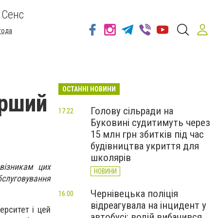
 Сенс
года
ОСТАННІ НОВИНИ
ерший
Голову сільради на
17:22
Буковині судитимуть через
15 млн грн збитків під час
будівництва укриття для
школярів
візникам цих
НОВИНИ
слуговування
Чернівецька поліція
16:00
відреагувала на інцидент у
ерситет і цей
автобусі: водій вибачився