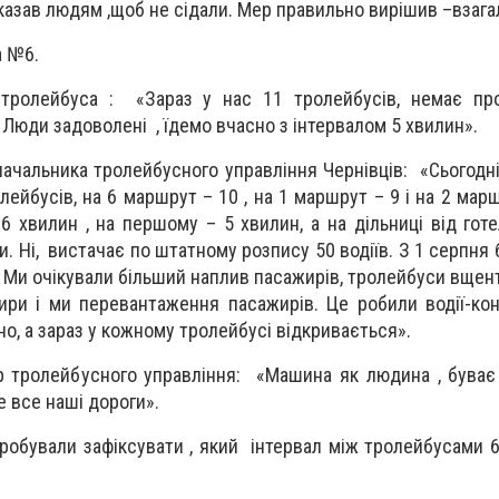
казав людям ,щоб не сідали. Мер правильно вирішив –взагал
а №6.
й тролейбуса : «Зараз у нас 11 тролейбусів, немає пр
 Люди задоволені , їдемо вчасно з інтервалом 5 хвилин».
начальника тролейбусного управління Чернівців: «Сьогодн
лейбусів, на 6 маршрут – 10 , на 1 маршрут – 9 і на 2 мар
6 хвилин , на першому – 5 хвилин, а на дільниці від гот
и. Ні, вистачає по штатному розпису 50 водіїв. З 1 серпня
я. Ми очікували більший наплив пасажирів, тролейбуси вщен
ири і ми перевантаження пасажирів. Це робили водії-ко
о, а зараз у кожному тролейбусі відкривається».
 тролейбусного управління: «Машина як людина , буває
це все наші дороги».
робували зафіксувати , який інтервал між тролейбусами 6