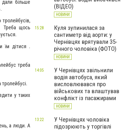
 дали більше
(ВІДЕО)
.
НОВИНИ
о тролейбусів,
Куля зупинилася за
. Треба щось
15:28
сантиметр від аорти: у
лується.
Чернівцях врятували 35-
и їм дітися .
річного чоловіка (ФОТО)
НОВИНИ
олейбус треба
У Чернівцях звільнили
14:05
водія автобуса, який
 тролейбусі.
висловлювався про
військових та влаштував
здити у таких
конфлікт із пасажирами
НОВИНИ
У Чернівцях чоловіка
13:22
нь, а люди. А
підозрюють у торгівлі