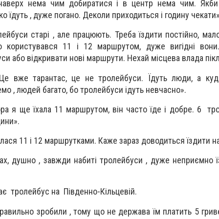
 наверх нема чим добиратися і в центр нема чим. Якби
ко їдуть , дуже погано. Деколи приходиться і годину чекати»
лейбуси старі , але працюють. Треба їздити постійно, мал
о користувався 11 і 12 маршрутом, дуже вигідні вони
уси або відкривати нові маршрути. Нехай місцева влада пік
Це вже тарантас, це не тролейбуси. Їдуть люди, а куд
емо , людей багато, бо тролейбуси ідуть невчасно».
ора я ще їхала 11 маршрутом, він часто їде і добре. 6 тр
дини».
ася 11 і 12 маршрутками. Каже зараз доводиться їздити на
ах, душно , завжди набиті тролейбуси , дуже неприємно ї
ає тролейбус на Південно-Кільцевій.
равильно зробили , тому що не держава їм платить 5 гриве