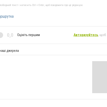
бхідний текст і натисніть Ctrl + Enter, щоб повідомити про це редакцію
аршрутка
0,0
Оцініть першим
Авторизуйтесь
, щоб
 наші джерела