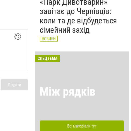
«Парк Дивотварин»
завітає до Чернівців:
коли та де відбудеться
сімейний захід
🙂
НОВИНИ
СПЕЦТЕМА
Додати
Між рядків
Всі матеріали тут