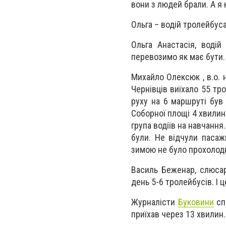
вони з людей брали. А я 
Ольга – водій тролейбус
Ольга Анастасія, воді
перевозимо як має бути.
Михайло Олексюк , в.о. 
Чернівців виїхало 55 тро
руху на 6 маршруті був 
Соборної площі 4 хвилин
група водіїв на навчанн
були. Не відчули пасаж
зимою не було прохолодн
Василь Беженар, слюсар
день 5-6 тролейбусів. І 
Журналісти
Буковини
сп
приїхав через 13 хвилин.