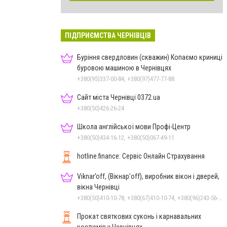
ПІДПРИЄМСТВА ЧЕРНІВЦІВ
Буріння свердловин (скважин) Копаємо криниці
буровою машиною в Чернівцях
+380(95)337-00-84, +380(97)477-77-88
Сайт міста Чернівці 0372.ua
+380(50)426-26-24
Школа англійської мови Профі-Центр
+380(50)434-16-12, +380(50)067-49-11
hotline.finance: Сервіс Онлайн Страхування
Viknar’off, (Вікнар’off), виробник вікон і дверей,
вікна Чернівці
+380(50)410-10-78, +380(67)410-10-74, +380(96)243-56-96, +380(50)678-50-97
Прокат святкових суконь і карнавальних
костюмів у Чернівцях