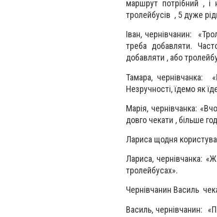
маршрут потрібний , і
тролейбусів , 5 дуже рід
Іван, чернівчанин: «Тро
треба добавляти. Част
добавляти , або тролейб
Тамара, чернівчанка: «
Незручності, їдемо як їд
Марія, чернівчанка: «Вч
довго чекати , більше го
Лариса щодня користувал
Лариса, чернівчанка: «Ж
тролейбусах».
Чернівчанин Василь чек
Василь, чернівчанин: «П