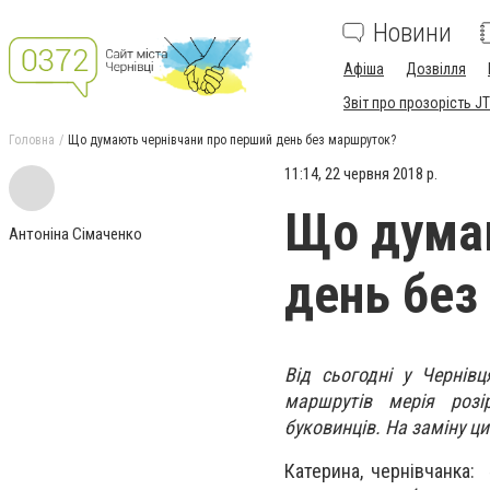
Новини
Афіша
Дозвілля
Звіт про прозорість JT
Головна
Що думають чернівчани про перший день без маршруток?
11:14, 22 червня 2018 р.
Що думаю
Антоніна Сімаченко
день без
Від сьогодні у Чернів
маршрутів мерія розі
буковинців. На заміну ц
Катерина, чернівчанка: 