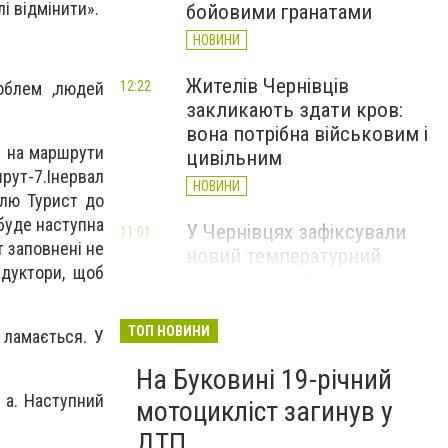
і відмінити».
бойовими гранатами
НОВИНИ
Жителів Чернівців
облем ,людей
12:22
закликають здати кров:
вона потрібна військовим і
і на маршрути
цивільним
шрут-7.Інервал
НОВИНИ
елю Турист до
 буде наступна
У Чернівцях зафіксували
11:01
т заповнені не
новий температурний
ндуктори, щоб
рекорд з 2017 року
НОВИНИ
ТОП НОВИНИ
 ламається. У
Через спеку у Чернівецькій
10:06
На Буковині 19-річний
області обмежили рух
великовагового транспорту
 а. Наступний
мотоцикліст загинув у
НОВИНИ
ДТП