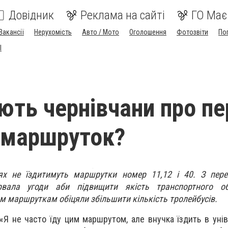
Довідник
Реклама на сайті
ГО Має
Вакансії
Нерухомість
Авто / Мото
Оголошення
Фотозвіти
По
I
ть чернівчани про п
 маршруток?
цях не їздитимуть маршрутки номер 11,12 і 40. З пере
рвала угоди аби підвищити якість транспортного об
им маршруткам обіцяли збільшити кількість тролейбусів.
«Я не часто їду цим маршрутом, але внучка їздить в унів