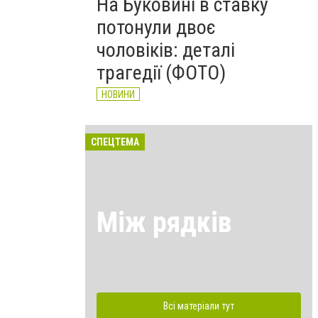
На Буковині в ставку
потонули двоє
чоловіків: деталі
трагедії (ФОТО)
НОВИНИ
СПЕЦТЕМА
Між рядків
Всі матеріали тут