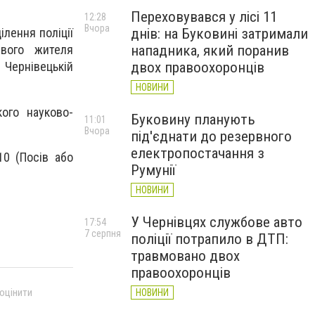
Переховувався у лісі 11
12:28
Вчора
днів: на Буковині затримали
лення поліції
нападника, який поранив
евого жителя
двох правоохоронців
 Чернівецькій
НОВИНИ
кого науково-
Буковину планують
11:01
Вчора
під'єднати до резервного
електропостачання з
10 (Посів або
Румунії
НОВИНИ
У Чернівцях службове авто
17:54
7 серпня
поліції потрапило в ДТП:
травмовано двох
правоохоронців
 оцінити
НОВИНИ