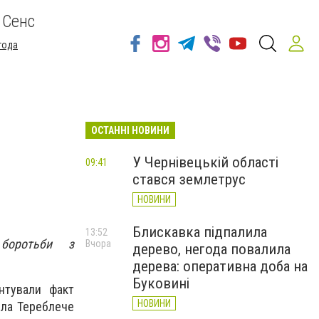
 Сенс
года
ОСТАННІ НОВИНИ
У Чернівецькій області
09:41
стався землетрус
НОВИНИ
Блискавка підпалила
13:52
 боротьби з
Вчора
дерево, негода повалила
дерева: оперативна доба на
Буковині
нтували факт
НОВИНИ
ела Тереблече