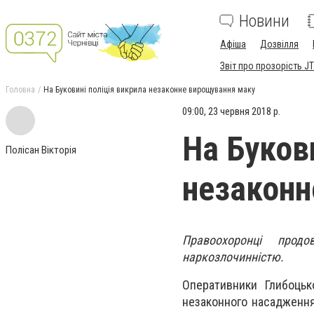
Новини
Афіша
Дозвілля
Звіт про прозорість JT
Головна
На Буковині поліція викрила незаконне вирощування маку
09:00, 23 червня 2018 р.
На Буков
Полісан Вікторія
незаконн
Правоохоронці прод
наркозлочинністю.
Оперативники Глибоцьк
незаконного насадження