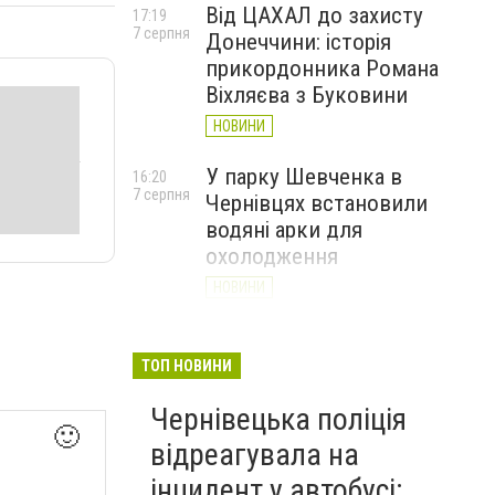
Від ЦАХАЛ до захисту
17:19
7 серпня
Донеччини: історія
прикордонника Романа
Віхляєва з Буковини
НОВИНИ
У парку Шевченка в
16:20
7 серпня
Чернівцях встановили
водяні арки для
охолодження
НОВИНИ
На Буковині чоловік
15:20
7 серпня
вимагав 50 тисяч доларів
ТОП НОВИНИ
неіснуючого боргу та побив
Чернівецька поліція
потерпілого
🙂
відреагувала на
НОВИНИ
інцидент у автобусі: