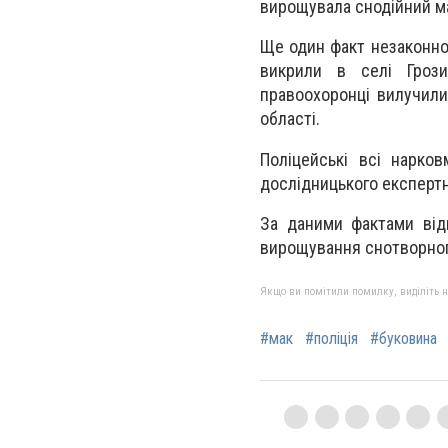
вирощувала снодійний ма
Ще один факт незаконног
викрили в селі Грози
правоохоронці вилучили 
області.
Поліцейські всі нарко
дослідницького експертн
За даними фактами від
вирощування снотворного
Якщо ви помітили помилку, виділіть нео
#мак
#поліція
#буковина