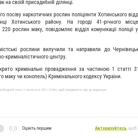
к на своїй присадибній ділянці.
о посіву наркотичних рослин поліціянти Хотинського відді
нці Хотинського району. На городі 41-річного місц
220 рослин маку, повідомляє відділ комунікації поліції у
вмістські рослини вилучили та направили до Чернівець
о-криміналістичного центру.
крито кримінальні провадження за частиною 1 статті 3
 маку чи конопель) Кримінального кодексу України.
бхідний текст і натисніть Ctrl + Enter, щоб повідомити про це редакцію
0,0
Оцініть першим
Авторизуйтесь
, щоб