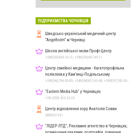
ПІДПРИЄМСТВА ЧЕРНІВЦІВ
Шведсько-український медичний центр
“Angelholm” м.Чернівці
Школа англійської мови Профі-Центр
+380(50)434-16-12, +380(50)067-49-11
Центр сімейної медицини - багатопрофільна
поліклініка у Кам’янці-Подільському
+380(96)796-36-85, +380(98)812-63-48, +380(97)782-45-70
"Eastern Media Hub" у Чернівцях
+38 (050) 426 26 24
Центр відновлення зору Анатолія Совви
0800331331
"ЛІДЕР-ЛТД", Рекламне агентство в Чернівцях,
розміщення реклами, поліграфія, зовнішня