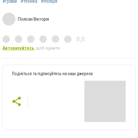
#гравій
#техніка
#поліція
Полісан Вікторія
0,0
Авторизуйтесь
, щоб оцінити
Поділіться та підписуйтесь на наші джерела