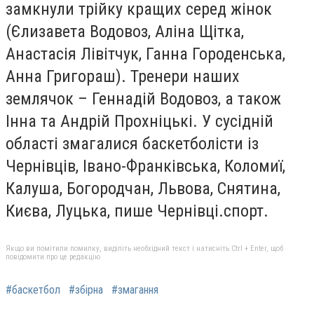
замкнули трійку кращих серед жінок
(Єлизавета Водовоз, Аліна Щітка,
Анастасія Лівітчук, Ганна Городенська,
Анна Григораш). Тренери наших
землячок – Геннадій Водовоз, а також
Інна та Андрій Прохніцькі. У сусідній
області змагалися баскетболісти із
Чернівців, Івано-Франківська, Коломиї,
Калуша, Богородчан, Львова, Снятина,
Києва, Луцька, пише Чернівці.спорт.
Якщо ви помітили помилку, виділіть необхідний текст і натисніть Ctrl + Enter, щоб
повідомити про це редакцію
#баскетбол
#збірна
#змагання