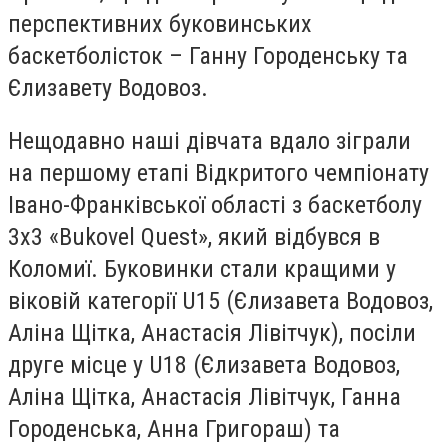
перспективних буковинських
баскетболісток – Ганну Городенську та
Єлизавету Водовоз.
Нещодавно наші дівчата вдало зіграли
на першому етапі Відкритого чемпіонату
Івано-Франківської області з баскетболу
3х3 «Bukovel Quest», який відбувся в
Коломиї. Буковинки стали кращими у
віковій категорії U15 (Єлизавета Водовоз,
Аліна Щітка, Анастасія Лівітчук), посіли
друге місце у U18 (Єлизавета Водовоз,
Аліна Щітка, Анастасія Лівітчук, Ганна
Городенська, Анна Григораш) та