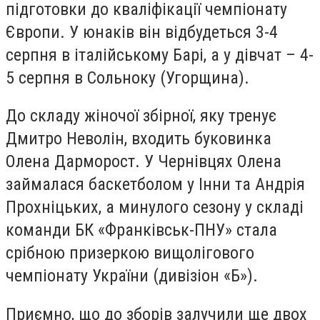
підготовки до кваліфікації чемпіонату
Європи. У юнаків він відбудеться 3-4
серпня в італійському Барі, а у дівчат – 4-
5 серпня в Сольноку (Угорщина).
До складу жіночої збірної, яку тренує
Дмитро Неволін, входить буковинка
Олена Дарморост. У Чернівцях Олена
займалася баскетболом у Інни та Андрія
Прохніцьких, а минулого сезону у складі
команди БК «Франківськ-ПНУ» стала
срібною призеркою вищолігового
чемпіонату України (дивізіон «Б»).
Приємно, що до зборів залучили ще двох