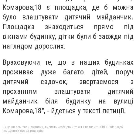
Комарова,18 є площадка, де б можна
було влаштувати дитячий майданчик.
Площадка знаходиться прямо під
вікнами будинку, дітки були б завжди під
наглядом дорослих.
Враховуючи те, що в наших будинках
проживає дуже багато дітей, поруч
дитячий садочок, звертаємося з
проханням влаштувати дитячий
майданчик біля будинку на вулиці
Комарова,18", - йдеться у тексті петиції.
Якщо ви помітили помилку, виділіть необхідний текст і натисніть Ctrl + Enter, щоб
повідомити про це редакцію