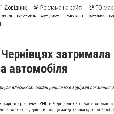
Довідник
Реклама на сайті
ГО Має
Вакансії
Нерухомість
Авто / Мото
Оголошення
Фотозвіти
По
I
у Чернівцях затримала
а автомобіля
рнули власникові. Злодій раніше вже відбував покарання з
я карного розшуку ГУНП в Чернівецькій області спільно з
вченківського відділення поліції завдяки злагодженній роб