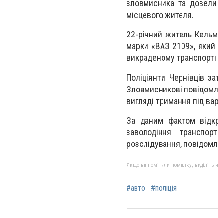
зловмисника та довели
місцевого жителя.
22-річний житель Кель
марки «ВАЗ 2109», який
викраденому транспорті
Поліціянти Чернівців з
Зловмисникові повідомле
вигляді тримання під ва
За даним фактом відк
заволодіння транспор
розслідування, повідомляє
Якщо ви помітили помилку, виділіть нео
#авто
#поліція