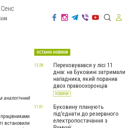
 Сенс
года
ОСТАННІ НОВИНИ
Переховувався у лісі 11
12:28
днів: на Буковині затримали
нападника, який поранив
двох правоохоронців
НОВИНИ
а аналогічний
Буковину планують
11:01
під'єднати до резервного
 працівниками
електропостачання з
оті встановили
Румунії