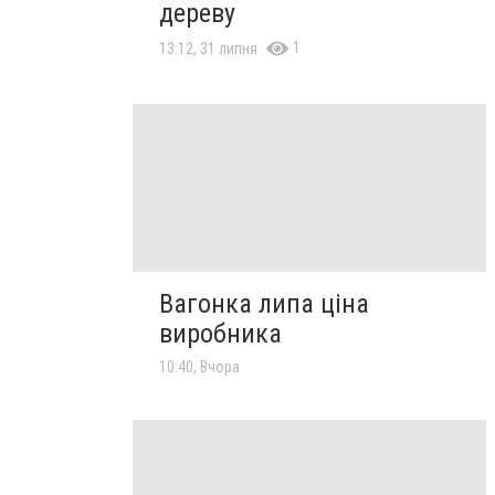
дереву
1
13:12, 31 липня
Вагонка липа ціна
виробника
10:40, Вчора