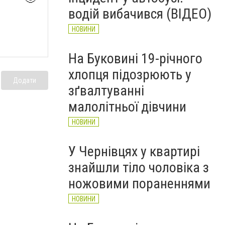
Головнокомандувача ЗСУ
водій вибачився (ВІДЕО)
НОВИНИ
НОВИНИ
На Буковині 19-річного
хлопця підозрюють у
Додати
зґвалтуванні
малолітньої дівчини
НОВИНИ
У Чернівцях у квартирі
знайшли тіло чоловіка з
ножовими пораненнями
НОВИНИ