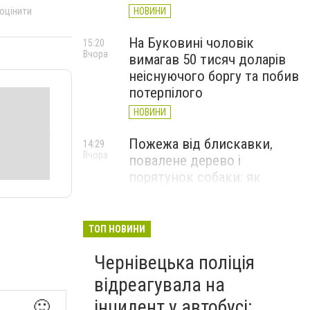
 оцінити
НОВИНИ
На Буковині чоловік
15:20
Вчора
вимагав 50 тисяч доларів
неіснуючого боргу та побив
потерпілого
НОВИНИ
Пожежа від блискавки,
14:29
Вчора
повалене дерево і
порятунок собаки: як
минула доба для
рятувальників Буковини
ТОП НОВИНИ
НОВИНИ
Чернівецька поліція
Захисник із Буковини
13:24
Вчора
Денис Прокопів отримав
відреагувала на
«Золотий хрест»
інцидент у автобусі:
🙂