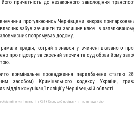
 його причетність до незаконного заволодіння транспо
менеччини прогулюючись Чернівцями викрав припаркован
 власник забув зачинити та залишив ключі в запалюваному
 зловмисник попрямував додому.
атримали крадія, котрий зізнався у вчинені вказаного пр
но про підозру за скоєний злочин та суд обрав йому запоб
ртою.
рито кримінальне провадження передбачене статею 28
тним засобом) Кримінального кодексу України, три
 відділ комунікації поліції у Чернівецькій області.
бхідний текст і натисніть Ctrl + Enter, щоб повідомити про це редакцію