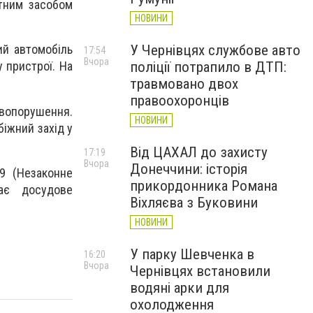
ртним засобом
НОВИНИ
У Чернівцях службове авто
ий автомобіль
17:54
Вчора
поліції потрапило в ДТП:
 пристрої. На
травмовано двох
правоохоронців
овопорушення.
НОВИНИ
іжний захід у
Від ЦАХАЛ до захисту
17:19
Вчора
Донеччини: історія
9 (Незаконне
прикордонника Романа
ває досудове
Віхляєва з Буковини
НОВИНИ
У парку Шевченка в
16:20
Вчора
Чернівцях встановили
водяні арки для
охолодження