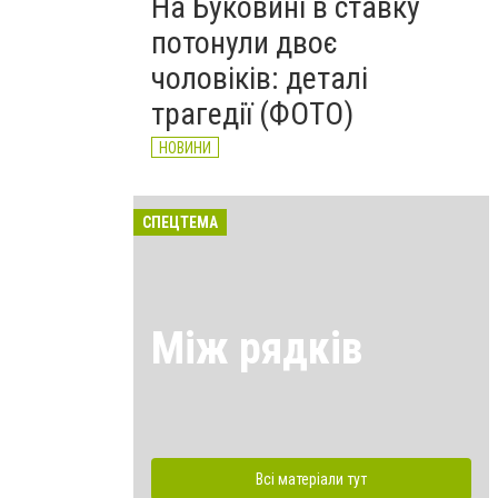
На Буковині в ставку
потонули двоє
чоловіків: деталі
трагедії (ФОТО)
НОВИНИ
СПЕЦТЕМА
Між рядків
Всі матеріали тут