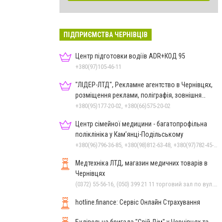
ПІДПРИЄМСТВА ЧЕРНІВЦІВ
Центр підготовки водіїв ADR+КОД 95
+380(97)105-46-11
"ЛІДЕР-ЛТД", Рекламне агентство в Чернівцях,
розміщення реклами, поліграфія, зовнішня
реклама
+380(95)177-20-02, +380(66)575-20-02
Центр сімейної медицини - багатопрофільна
поліклініка у Кам’янці-Подільському
+380(96)796-36-85, +380(98)812-63-48, +380(97)782-45-70
Медтехніка ЛТД, магазин медичних товарів в
Чернівцях
(0372) 55-56-16, (050) 399 21 11 торговий зал по вул.Героїв Майдану, (0372) 52 54 50 "Медтехніка" вул.Головна,16, (0372) 52 01 48 "Оптика" вул. Головна,29, (0372) 52 35 24 "Оптика" вул.Героїв Майдану,12
hotline.finance: Сервіс Онлайн Страхування
Будівельна бригада "Свій Дім" у Чернівцях та