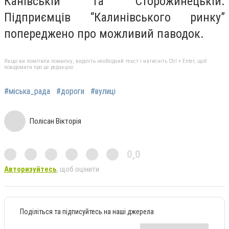
Канівській та Сторожинецькій.
Підприємців “Калинівського ринку”
попереджено про можливий паводок.
Якщо ви помітили помилку, виділіть необхідний текст і натисніть Ctrl + Enter, щоб
повідомити про це редакцію
#міська_рада
#дороги
#вулиці
Полісан Вікторія
0,0
Авторизуйтесь
, щоб оцінити
Поділіться та підписуйтесь на наші джерела