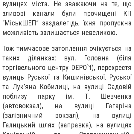
вулицях міста. Не зважаючи на те, що
зливові канали були прочищені КП
“МіськШЕП” заздалегідь, їхня пропускна
можливість залишається невеликою.
Тож тимчасове затоплення очікується на
таких ділянках: вул. Головна (біля
торгівельного центру DEPO`t), перехрестя
вулиць Руської та Кишинівської, Руської
та Лук’яна Кобилиці, на вулиці Садовій
поблизу парку ім. Т. Шевченка
(автовокзал), на вулиці Гагаріна
(залізничний вокзал), на вулиці
Галицький шлях (заправка), на вулицях