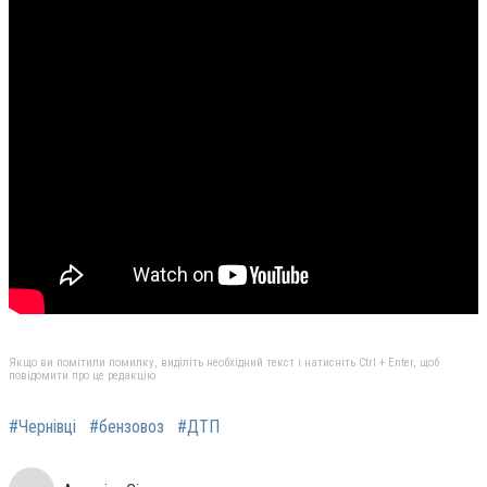
Якщо ви помітили помилку, виділіть необхідний текст і натисніть Ctrl + Enter, щоб
повідомити про це редакцію
#Чернівці
#бензовоз
#ДТП