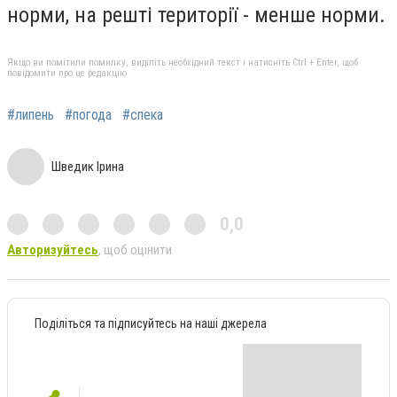
норми, на решті території - менше норми.
Якщо ви помітили помилку, виділіть необхідний текст і натисніть Ctrl + Enter, щоб
повідомити про це редакцію
#липень
#погода
#спека
Шведик Ірина
0,0
Авторизуйтесь
, щоб оцінити
Поділіться та підписуйтесь на наші джерела