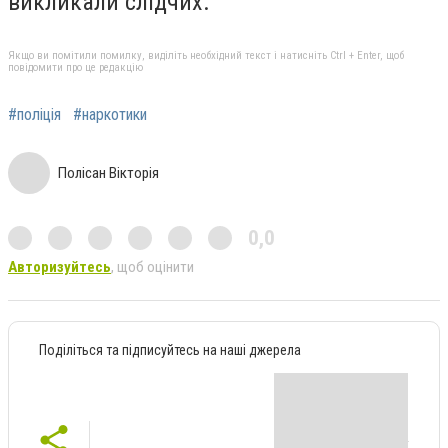
викликали слідчих.
Якщо ви помітили помилку, виділіть необхідний текст і натисніть Ctrl + Enter, щоб
повідомити про це редакцію
#поліція
#наркотики
Полісан Вікторія
0,0
Авторизуйтесь
, щоб оцінити
Поділіться та підписуйтесь на наші джерела