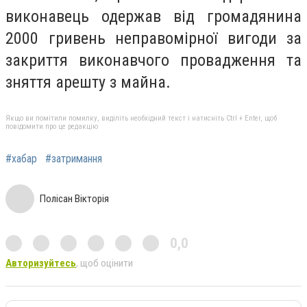
виконавець одержав від громадянина
2000 гривень неправомірної вигоди за
закриття виконавчого провадження та
зняття арешту з майна.
Якщо ви помітили помилку, виділіть необхідний текст і натисніть Ctrl + Enter, щоб
повідомити про це редакцію
#хабар
#затримання
Полісан Вікторія
0,0
Авторизуйтесь
, щоб оцінити