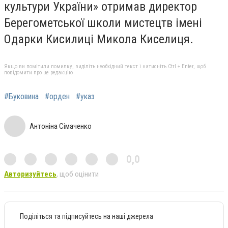
культури України» отримав директор
Берегометської школи мистецтв імені
Одарки Кисилиці Микола Киселиця.
Якщо ви помітили помилку, виділіть необхідний текст і натисніть Ctrl + Enter, щоб
повідомити про це редакцію
#Буковина
#орден
#указ
Антоніна Сімаченко
0,0
Авторизуйтесь
, щоб оцінити
Поділіться та підписуйтесь на наші джерела