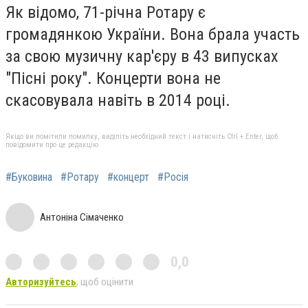
Як відомо, 71-річна Ротару є
громадянкою України. Вона брала участь
за свою музичну кар'єру в 43 випусках
"Пісні року". Концерти вона не
скасовувала навіть в 2014 році.
Якщо ви помітили помилку, виділіть необхідний текст і натисніть Ctrl + Enter, щоб
повідомити про це редакцію
#Буковина
#Ротару
#концерт
#Росія
Антоніна Сімаченко
0,0
Авторизуйтесь
, щоб оцінити