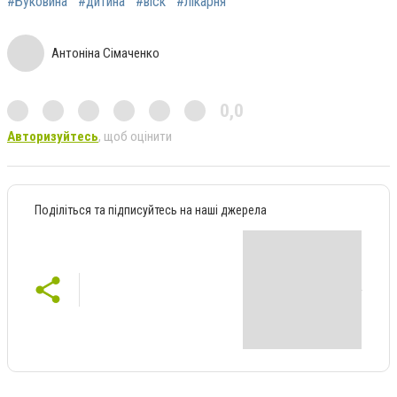
#Буковина
#дитина
#віск
#лікарня
Антоніна Сімаченко
0,0
Авторизуйтесь
, щоб оцінити
Поділіться та підписуйтесь на наші джерела