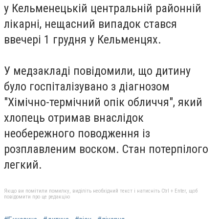
у Кельменецькій центральній районній
лікарні, нещасний випадок стався
ввечері 1 грудня у Кельменцях.
У медзакладі повідомили, що дитину
було госпіталізувано з діагнозом
"Хімічно-термічний опік обличчя", який
хлопець отримав внаслідок
необережного поводження із
розплавленим воском. Стан потерпілого
легкий.
Якщо ви помітили помилку, виділіть необхідний текст і натисніть Ctrl + Enter, щоб
повідомити про це редакцію