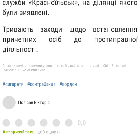
служби «Красноїльськ», на ділянці якого
були виявлені.
Тривають заходи щодо встановлення
причетних осіб до протиправної
діяльності.
Якщо ви помітили помилку, виділіть необхідний текст і натисніть Ctrl + Enter, щоб
повідомити про це редакцію
#сигарети
#контрабанда
#кордон
Полісан Вікторія
0,0
Авторизуйтесь
, щоб оцінити