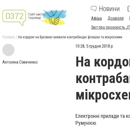
Новини
Афіша
Дозвілля
Звіт про прозорість JT
Головна
На кордоні на Буковині виявили контрабандні флешки та мікросхеми
10:28, 5 грудня 2018 р.
На кордо
Антоніна Сімаченко
контраба
мікросх
Електронні прилади та к
Румунією