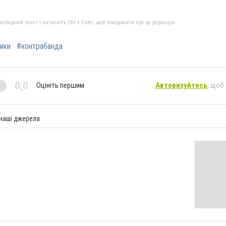
бхідний текст і натисніть Ctrl + Enter, щоб повідомити про це редакцію
ики
#контрабанда
0,0
Оцініть першим
Авторизуйтесь
, щоб
 наші джерела