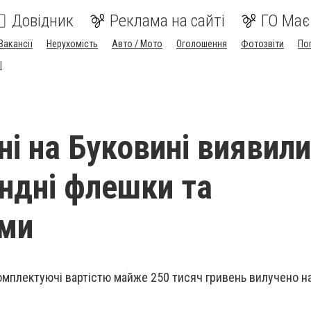
Довідник
Реклама на сайті
ГО Має
Вакансії
Нерухомість
Авто / Мото
Оголошення
Фотозвіти
По
I
ні на Буковині виявили
ндні флешки та
еми
омплектуючі вартістю майже 250 тисяч гривень вилучено на