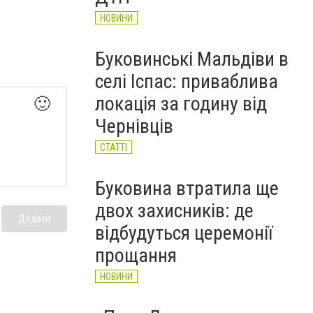
НОВИНИ
Буковинські Мальдіви в
селі Іспас: приваблива
локація за годину від
🙂
Чернівців
СТАТТІ
Буковина втратила ще
двох захисників: де
Додати
відбудуться церемонії
прощання
НОВИНИ