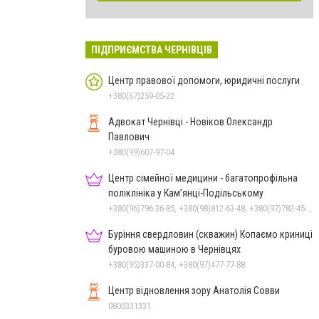
ПІДПРИЄМСТВА ЧЕРНІВЦІВ
Центр правової допомоги, юридичні послуги
+380(67)259-05-22
Адвокат Чернівці - Новіков Олександр
Павлович
+380(99)607-97-04
Центр сімейної медицини - багатопрофільна
поліклініка у Кам’янці-Подільському
+380(96)796-36-85, +380(98)812-63-48, +380(97)782-45-70
Буріння свердловин (скважин) Копаємо криниці
буровою машиною в Чернівцях
+380(95)337-00-84, +380(97)477-77-88
Центр відновлення зору Анатолія Совви
0800331331