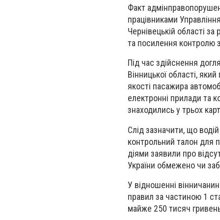
Факт адмінправопорушен
працівниками Управління
Чернівецькій області за
та посилення контролю 
Під час здійснення дог
Вінницької області, який
якості пасажира автомоб
електронні прилади та к
знаходились у трьох кар
Слід зазначити, що воді
контрольний талон для 
діями заявили про відсу
України обмежено чи за
У відношенні вінничанин
правил за частиною 1 ста
майже 250 тисяч гривень