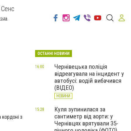
 Сенс
года
ОСТАННІ НОВИНИ
Чернівецька поліція
16:00
відреагувала на інцидент у
автобусі: водій вибачився
(ВІДЕО)
НОВИНИ
Куля зупинилася за
15:28
сантиметр від аорти: у
 кордоні з
Чернівцях врятували 35-
річного чоловіка (ФОТО)