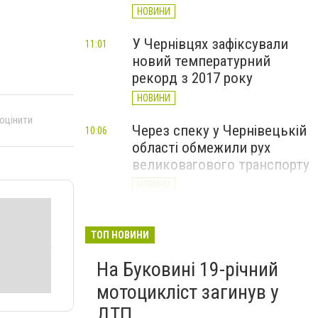
НОВИНИ
У Чернівцях зафіксували
11:01
новий температурний
рекорд з 2017 року
НОВИНИ
 оцінити
Через спеку у Чернівецькій
10:06
області обмежили рух
великовагового транспорту
НОВИНИ
У Чернівцях лікарі
09:07
врятували чоловіка з 7-
ТОП НОВИНИ
сантиметровим ножовим
На Буковині 19-річний
пораненням серця
мотоцикліст загинув у
НОВИНИ
ДТП