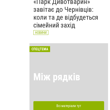
«Парк Дивотварин»
завітає до Чернівців:
коли та де відбудеться
сімейний захід
НОВИНИ
СПЕЦТЕМА
Між рядків
Всі матеріали тут