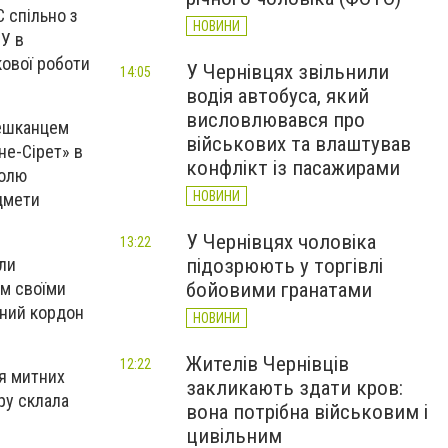
 спільно з
НОВИНИ
БУ в
кової роботи
У Чернівцях звільнили
14:05
водія автобуса, який
висловлювався про
мешканцем
військових та влаштував
не-Сірет» в
конфлікт із пасажирами
ролю
НОВИНИ
дмети
У Чернівцях чоловіка
13:22
али
підозрюють у торгівлі
м своїми
бойовими гранатами
тний кордон
НОВИНИ
Жителів Чернівців
12:22
я митних
закликають здати кров:
ру склала
вона потрібна військовим і
цивільним