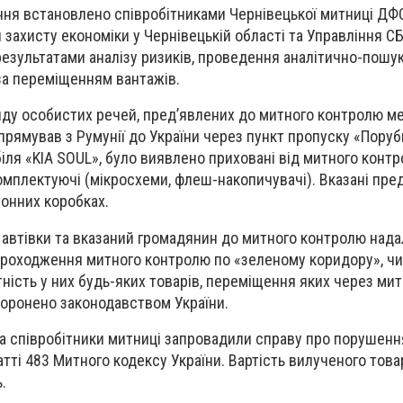
ня встановлено співробітниками Чернівецької митниці ДФС
 захисту економіки у Чернівецькій області та Управління С
 результатами аналізу ризиків, проведення аналітично-пошу
за переміщенням вантажів.
ляду особистих речей, пред’явлених до митного контролю 
 прямував з Румунії до України через пункт пропуску «Поруб
іля «KIA SOUL», було виявлено приховані від митного конт
омплектуючі (мікросхеми, флеш-накопичувачі). Вказані пре
тонних коробках.
й автівки та вказаний громадянин до митного контролю над
проходження митного контролю по «зеленому коридору», чи
тність у них будь-яких товарів, переміщення яких через ми
боронено законодавством України.
а співробітники митниці запровадили справу про порушенн
тті 483 Митного кодексу України. Вартість вилученого това
.