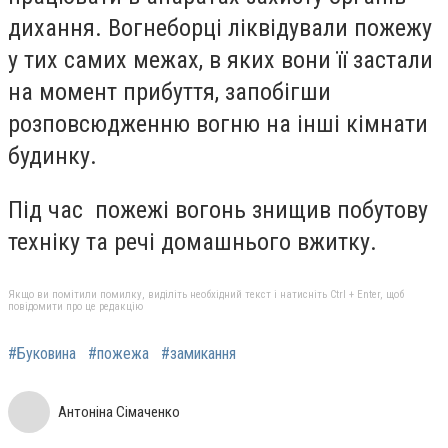
дихання. Вогнеборці ліквідували пожежу
у тих самих межах, в яких вони її застали
на момент прибуття, запобігши
розповсюдженню вогню на інші кімнати
будинку.
Під час пожежі вогонь знищив побутову
техніку та речі домашнього вжитку.
Якщо ви помітили помилку, виділіть необхідний текст і натисніть Ctrl + Enter, щоб
повідомити про це редакцію
#Буковина
#пожежа
#замикання
Антоніна Сімаченко