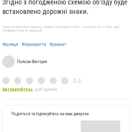
Згідно з погодженою схемою об’їзду буде
встановлено дорожні знаки.
Якщо ви помітили помилку, виділіть необхідний текст і натисніть Ctrl + Enter, щоб
повідомити про це редакцію
#вулиця
#перекриття
#ремонт
Полісан Вікторія
0,0
Авторизуйтесь
, щоб оцінити
Поділіться та підписуйтесь на наші джерела