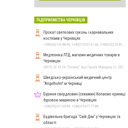
ПІДПРИЄМСТВА ЧЕРНІВЦІВ
Прокат святкових суконь і карнавальних
костюмів у Чернівцях
+380(66)151-88-95, +380(37)257-61-66, +380(50)255-81-16
Медтехніка ЛТД, магазин медичних товарів в
Чернівцях
(0372) 52 35 24 "Оптика" вул.Героїв Майдану,12, (0372) 52 01 48 "Оптика" вул. Головна,29, (0372) 52 54 50 "Медтехніка" вул.Головна,16, (050) 399 21 11 торговий зал по вул.Героїв Майдану, (0372) 55-56-16
Шведсько-український медичний центр
“Angelholm” м.Чернівці
Буріння свердловин (скважин) Копаємо криниці
буровою машиною в Чернівцях
+380(95)337-00-84, +380(97)477-77-88
Будівельна бригада "Свій Дім" у Чернівцях та
області