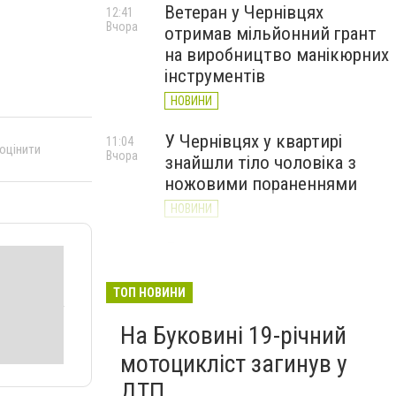
Ветеран у Чернівцях
12:41
Вчора
отримав мільйонний грант
на виробництво манікюрних
інструментів
НОВИНИ
У Чернівцях у квартирі
11:04
 оцінити
Вчора
знайшли тіло чоловіка з
ножовими пораненнями
НОВИНИ
Дністер стрімко міліє: у
10:31
Вчора
Хотині попереджають про
критичну ситуацію з водою
ТОП НОВИНИ
(ФОТО)
На Буковині 19-річний
НОВИНИ
мотоцикліст загинув у
ДТП