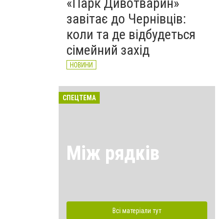
«Парк Дивотварин»
завітає до Чернівців:
коли та де відбудеться
сімейний захід
НОВИНИ
СПЕЦТЕМА
Між рядків
Всі матеріали тут