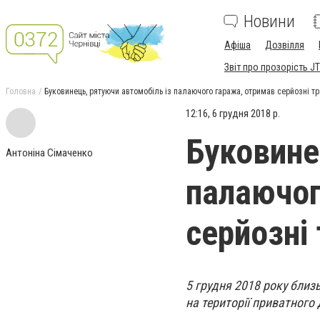
Новини
Афіша
Дозвілля
Звіт про прозорість JT
Головна
Буковинець, рятуючи автомобіль із палаючого гаража, отримав серйозні т
12:16, 6 грудня 2018 р.
Буковине
Антоніна Сімаченко
палаючог
серйозні
5 грудня 2018 року близ
на території приватного