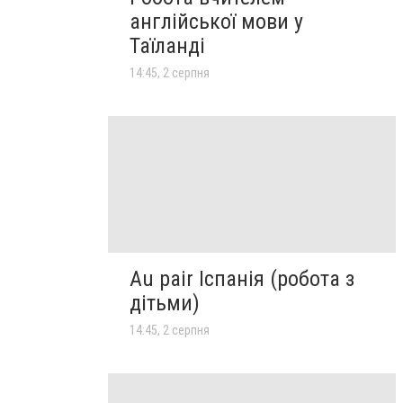
англійської мови у
Таїланді
14:45, 2 серпня
Au pair Іспанія (робота з
дітьми)
14:45, 2 серпня