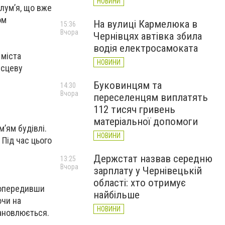
НОВИНИ
лум’я, що вже
ом
На вулиці Кармелюка в
15:36
Вчора
Чернівцях автівка збила
водія електросамоката
 міста
НОВИНИ
ісцеву
Буковинцям та
14:30
Вчора
переселенцям виплатять
112 тисяч гривень
матеріальної допомоги
’ям будівлі.
НОВИНИ
Під час цього
Держстат назвав середню
13:25
Вчора
зарплату у Чернівецькій
області: хто отримує
 попередивши
найбільше
ючи на
НОВИНИ
тановлюється.