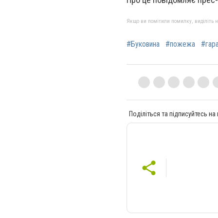
Якщо ви помітили помилку, виділіть нео
#Буковина
#пожежа
#гар
Поділіться та підписуйтесь на