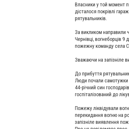
Власники у той момент п
дісталося покрівлі гараж
рятувальників.
За викликом направили ч
Чернівці, вогнеборців 9
пожежну команду села С
Зважаючи на запізніле в
До прибуття рятувальник
Люди почали самотужки в
44-річний син господарі
госпіталізований до ліку
Пожежу ліквідували вогн
перекидання вогню на ро
запізніле виявлення пож
Про це повідомляє прес-