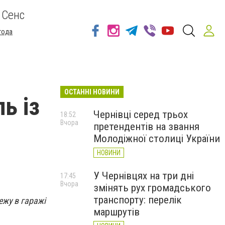
 Сенс
года
ОСТАННІ НОВИНИ
ь із
Чернівці серед трьох
18:52
Вчора
претендентів на звання
Молодіжної столиці України
НОВИНИ
У Чернівцях на три дні
17:45
Вчора
змінять рух громадського
транспорту: перелік
ежу в гаражі
маршрутів