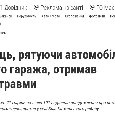
Довідник
Реклама на сайті
ГО Має
Вакансії
Нерухомість
Авто / Мото
Оголошення
Фотозвіти
По
I
равми
ць, рятуючи автомобіл
о гаража, отримав
 травми
ько 21 години на лінію 101 надійшло повідомлення про пож
 домогосподарства у селі Біла Кіцманського району.