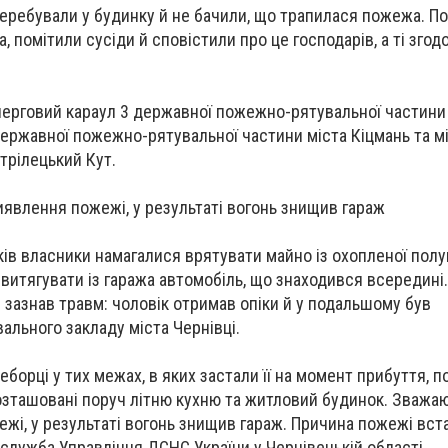
еребували у будинку й не бачили, що трапилася пожежа. По
а, помітили сусіди й сповістили про це господарів, а ті згод
ерговий караул 3 державної пожежно-рятувальної частини
 державної пожежно-рятувальної частини міста Кіцмань та м
трілецький Кут.
иявлення пожежі, у результаті вогонь знищив гараж
ів власники намагалися врятувати майно із охопленої полум
итягувати із гаража автомобіль, що знаходився всередині. 
в зазнав травм: чоловік отримав опіки й у подальшому був
вального закладу міста Чернівці.
еборці у тих межах, в яких застали її на момент прибуття,
зташовані поруч літню кухню та житловий будинок. Зважа
ежі, у результаті вогонь знищив гараж. Причина пожежі вс
служба Управління ДСНС України у Чернівецькій області.