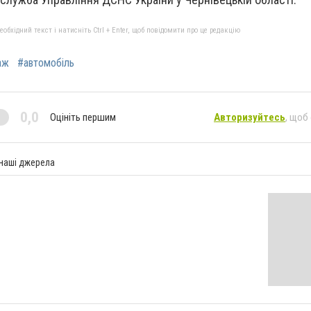
бхідний текст і натисніть Ctrl + Enter, щоб повідомити про це редакцію
аж
#автомобіль
0,0
Оцініть першим
Авторизуйтесь
, щоб
 наші джерела