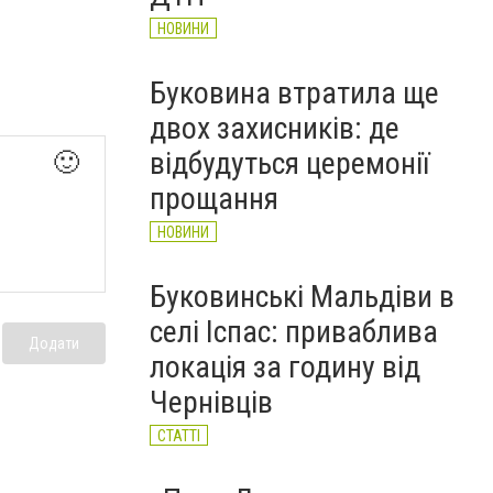
НОВИНИ
Буковина втратила ще
двох захисників: де
відбудуться церемонії
🙂
прощання
НОВИНИ
Буковинські Мальдіви в
селі Іспас: приваблива
Додати
локація за годину від
Чернівців
СТАТТІ