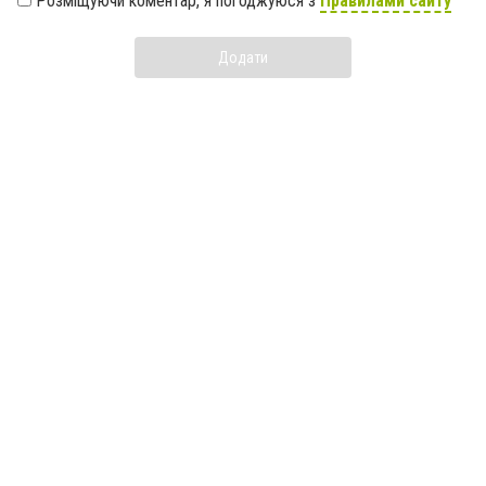
Розміщуючи коментар, я погоджуюся з
Правилами сайту
Додати