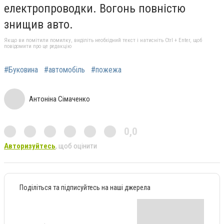
електропроводки. Вогонь повністю
знищив авто.
Якщо ви помітили помилку, виділіть необхідний текст і натисніть Ctrl + Enter, щоб
повідомити про це редакцію
#Буковина
#автомобіль
#пожежа
Антоніна Сімаченко
0,0
Авторизуйтесь
, щоб оцінити
Поділіться та підписуйтесь на наші джерела