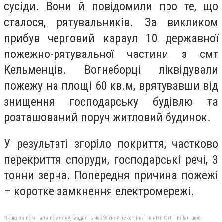
сусіди. Вони й повідомили про те, що
сталося, рятувальників. За викликом
прибув черговий караул 10 державної
пожежно-рятувальної частини з смт
Кельменців. Вогнеборці ліквідували
пожежу на площі 60 кв.м, врятувавши від
знищення господарську будівлю та
розташований поруч житловий будинок.
У результаті згоріло покриття, частково
перекриття споруди, господарські речі, 3
тонни зерна. Попередня причина пожежі
– коротке замкнення електромережі.
Якщо ви помітили помилку, виділіть необхідний текст і натисніть Ctrl + Enter, щоб