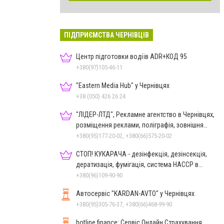
ПІДПРИЄМСТВА ЧЕРНІВЦІВ
Центр підготовки водіїв ADR+КОД 95
+380(97)105-46-11
"Eastern Media Hub" у Чернівцях
+38 (050) 426 26 24
"ЛІДЕР-ЛТД", Рекламне агентство в Чернівцях,
розміщення реклами, поліграфія, зовнішня
реклама
+380(95)177-20-02, +380(66)575-20-02
СТОП! КУКАРАЧА - дезінфекція, дезінсекція,
дератизація, фумігація, система HACCP в
Чернівцях
+380(96)109-90-90
Автосервіс "KARDAN-AVTO" у Чернівцях
+380(95)305-76-37, +380(66)468-99-90
hotline.finance: Сервіс Онлайн Страхування