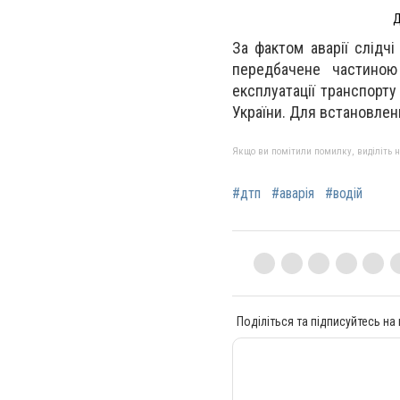
Д
За фактом аварії слідч
передбачене частиною
експлуатації транспорт
України. Для встановлен
Якщо ви помітили помилку, виділіть нео
#дтп
#аварія
#водій
Поділіться та підписуйтесь на