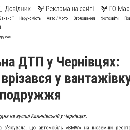
Довідник
Реклама на сайті
ГО Має
Вакансії
Нерухомість
Авто / Мото
Оголошення
Фотозвіти
По
I
одружжя
на ДТП у Чернівцях:
 врізався у вантажівку
 подружжя
дня на вулиці Калинівській у Чернівцях.
а з'ясувала, що автомобіль «BMW» на іноземній реєстр