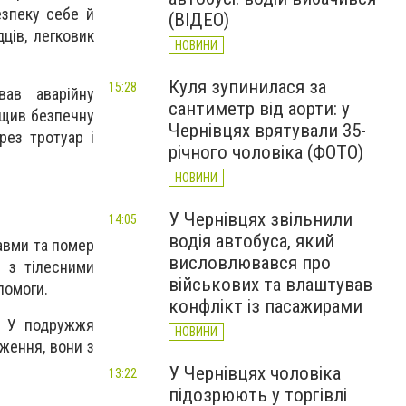
езпеку себе й
(ВІДЕО)
ців, легковик
НОВИНИ
Куля зупинилася за
15:28
ав аварійну
сантиметр від аорти: у
ищив безпечну
Чернівцях врятували 35-
рез тротуар і
річного чоловіка (ФОТО)
НОВИНИ
У Чернівцях звільнили
14:05
водія автобуса, який
равми та помер
висловлювався про
, з тілесними
військових та влаштував
помоги.
конфлікт із пасажирами
і. У подружжя
НОВИНИ
ження, вони з
У Чернівцях чоловіка
13:22
підозрюють у торгівлі