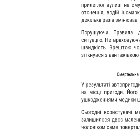
прилеглої вулиці на см
оточення, водій іномарк
декілька разів змінював
Порушуючи Правила д
ситуацію. Не враховуюч
швидкість. Зрештою чол
зіткнувся з вантажівкою
Смертельна Д
У результаті автопригод
на місці пригоди. Його
ушкодженнями медики шп
Сьогодні користувачі 
залишилося двоє маленьк
чоловіком саме повертал