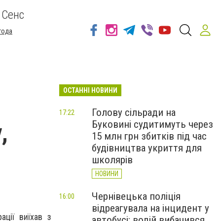
 Сенс
года
ОСТАННІ НОВИНИ
Голову сільради на
17:22
Буковині судитимуть через
,
15 млн грн збитків під час
будівництва укриття для
школярів
НОВИНИ
Чернівецька поліція
16:00
відреагувала на інцидент у
ації виїхав з
автобусі: водій вибачився