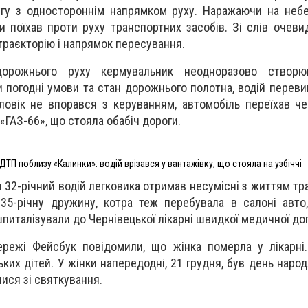
угу з одностороннім напрямком руху. Наражаючи на неб
и поїхав проти руху транспортних засобів. Зі слів очевид
 траєкторію і напрямок пересування.
орожнього руху кермувальник неодноразово створюв
и погодні умови та стан дорожнього полотна, водій перев
овік не впорався з керуванням, автомобіль переїхав че
 «ГАЗ-66», що стояла обабіч дороги.
ТП поблизу «Калинки»: водій врізався у вантажівку, що стояла на узбіччі
и 32-річний водій легковика отримав несумісні з життям т
 35-річну дружину, котра теж перебувала в салоні авто
италізували до Чернівецької лікарні швидкої медичної до
мережі Фейсбук повідомили, що жінка померла у лікарн
их дітей. У жінки напередодні, 21 грудня, був день народ
ися зі святкування.