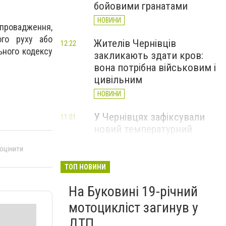
бойовими гранатами
НОВИНИ
 провадження,
ого руху або
Жителів Чернівців
12:22
ьного кодексу
закликають здати кров:
.
вона потрібна військовим і
цивільним
НОВИНИ
У Чернівцях зафіксували
11:01
новий температурний
рекорд з 2017 року
 оцінити
НОВИНИ
ТОП НОВИНИ
Через спеку у Чернівецькій
10:06
На Буковині 19-річний
області обмежили рух
великовагового транспорту
мотоцикліст загинув у
НОВИНИ
ДТП