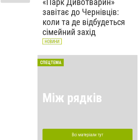
«Парк Дивотварин»
завітає до Чернівців:
коли та де відбудеться
сімейний захід
НОВИНИ
СПЕЦТЕМА
Між рядків
Всі матеріали тут