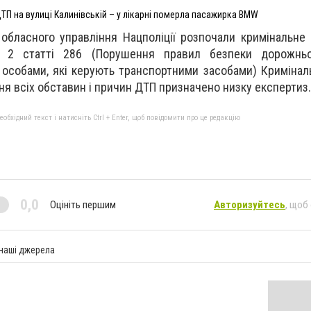
ТП на вулиці Калинівській – у лікарні померла пасажирка BMW
і обласного управління Нацполіції розпочали кримінальне
 2 статті 286 (Порушення правил безпеки дорожнь
у особами, які керують транспортними засобами) Кримінал
ня всіх обставин і причин ДТП призначено низку експертиз
бхідний текст і натисніть Ctrl + Enter, щоб повідомити про це редакцію
0,0
Оцініть першим
Авторизуйтесь
, щоб
 наші джерела