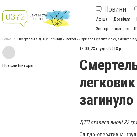
Новини
Афіша
Дозвілля
Звіт про прозорість JT
Головна
Смертельна ДТП у Чернівцях: легковик врізався у вантажівку, загинуло п
13:00, 23 грудня 2018 р.
Смертель
Полісан Вікторія
легковик
загинуло
ДТП сталася вночі 22 гру
Слідчо-оперативна груп