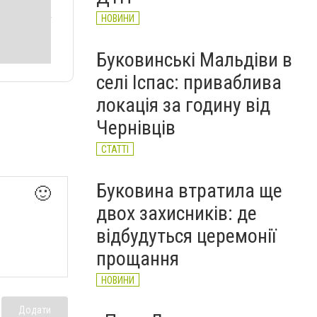
НОВИНИ
Буковинські Мальдіви в
селі Іспас: приваблива
локація за годину від
Чернівців
СТАТТІ
Буковина втратила ще
🙂
двох захисників: де
відбудуться церемонії
прощання
НОВИНИ
Додати