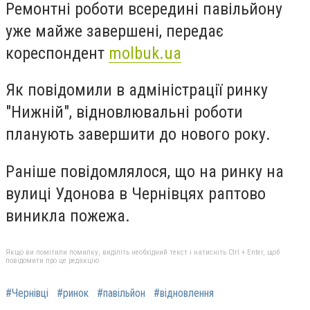
Ремонтні роботи всередині павільйону
уже майже завершені, передає
кореспондент
molbuk.ua
Як повідомили в адміністрації ринку
"Нижній", відновлювальні роботи
планують завершити до нового року.
Раніше повідомлялося, що на ринку на
вулиці Удонова в Чернівцях раптово
виникла пожежа.
Якщо ви помітили помилку, виділіть необхідний текст і натисніть Ctrl + Enter, щоб
повідомити про це редакцію
#Чернівці
#ринок
#павільйон
#відновлення