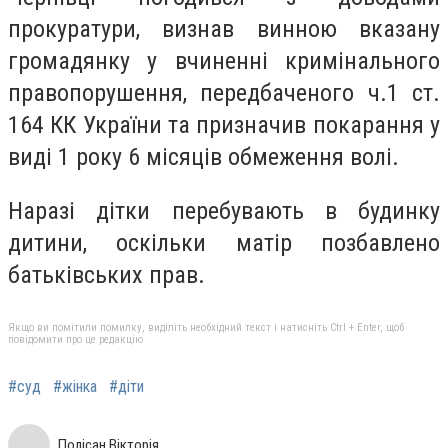
прокуратури, визнав винною вказану
громадянку у вчиненні кримінального
правопорушення, передбаченого ч.1 ст.
164 КК України та призначив покарання у
виді 1 року 6 місяців обмеження волі.
Наразі дітки перебувають в будинку
дитини, оскільки матір позбавлено
батьківських прав.
Якщо ви помітили помилку, виділіть необхідний текст і натисніть Ctrl + Enter, щоб
повідомити про це редакцію
#суд
#жінка
#діти
Полісан Вікторія