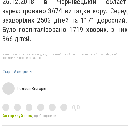
26.12.2018 в Чернівецькій області
зареєстровано 3674 випадки кору. Серед
захворілих 2503 дітей та 1171 дорослий.
Було госпіталізовано 1719 хворих, з них
866 дітей.
Якщо ви помітили помилку, виділіть необхідний текст і натисніть Ctrl + Enter, щоб
повідомити про це редакцію
#кір
#хвороба
Полісан Вікторія
0,0
Авторизуйтесь
, щоб оцінити