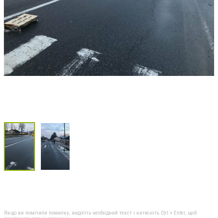
Якщо ви помітили помилку, виділіть необхідний текст і натисніть Ctrl + Enter, щоб