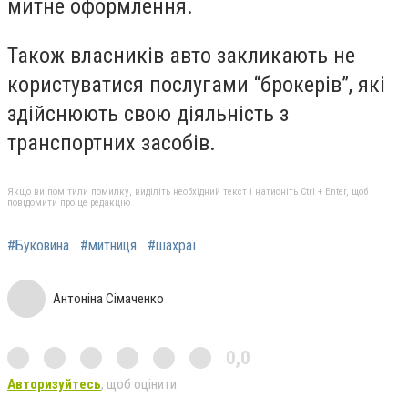
митне оформлення.
Також власників авто закликають не
користуватися послугами “брокерів”, які
здійснюють свою діяльність з
транспортних засобів.
Якщо ви помітили помилку, виділіть необхідний текст і натисніть Ctrl + Enter, щоб
повідомити про це редакцію
#Буковина
#митниця
#шахраї
Антоніна Сімаченко
0,0
Авторизуйтесь
, щоб оцінити