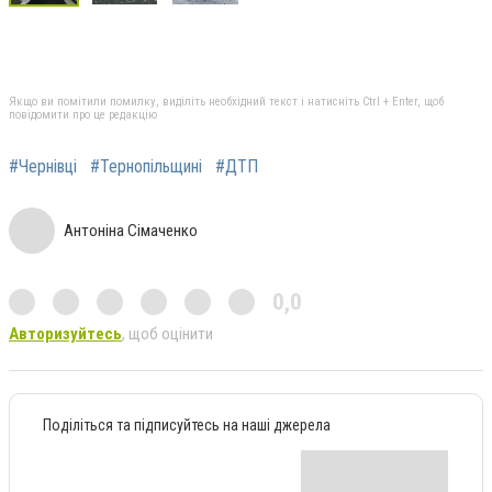
Якщо ви помітили помилку, виділіть необхідний текст і натисніть Ctrl + Enter, щоб
повідомити про це редакцію
#Чернівці
#Тернопільщині
#ДТП
Антоніна Сімаченко
0,0
Авторизуйтесь
, щоб оцінити
Поділіться та підписуйтесь на наші джерела