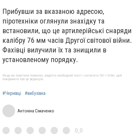
Прибувши за вказаною адресою,
піротехніки оглянули знахідку та
встановили, що це артилерійські снаряди
калібру 76 мм часів Другої світової війни.
Фахівці вилучили їх та знищили в
установленому порядку.
Якщо ви помітили помилку, виділіть необхідний текст і натисніть Ctrl + Enter, щоб
повідомити про це редакцію
#Чернівці
#вибухівка
Антоніна Сімаченко
0,0