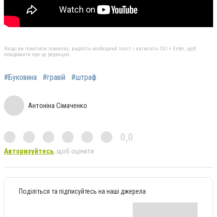
Якщо ви помітили помилку, виділіть необхідний текст і натисніть Ctrl + Enter, щоб
повідомити про це редакцію
#Буковина
#гравій
#штраф
Антоніна Сімаченко
0,0
Авторизуйтесь
, щоб оцінити
Поділіться та підписуйтесь на наші джерела