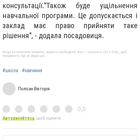
консультації."Також буде ущільнення
навчальної програми. Це допускається і
заклад має право прийняти таке
рішення", - додала посадовиця.
Якщо ви помітили помилку, виділіть необхідний текст і натисніть Ctrl + Enter, щоб
повідомити про це редакцію
#школа
#навчання
Полісан Вікторія
0,0
Авторизуйтесь
, щоб оцінити