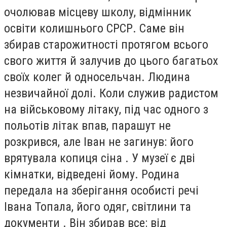
очолював місцеву школу, відмінник
освіти колишнього СРСР. Саме він
збирав старожитності протягом всього
свого життя й залучив до цього багатьох
своїх колег й односельчан. Людина
незвичайної долі. Коли служив радистом
на військовому літаку, під час одного з
польотів літак впав, парашут не
розкрився, але Іван не загинув: його
врятувала копиця сіна . У музеї є дві
кімнатки, відведені йому. Родина
передала на зберігання особисті речі
Івана Топала, його одяг, світлини та
документи . Він збирав все: від