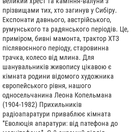
великий хрест та каміння-валуни з
прізвищами тих, хто загинув у Сибіру.
Експонати давнього, австрійського,
румунського та радянського періодів. Це,
приміром, бивні мамонта, трактор ХТЗ
післявоєнного періоду, старовинна
трачка, колесо від млина. Для
шанувальників живопису цікавою є
кімната родини відомого художника
європейського рівня, нашого
односельчанина Леона Копельмана
(1904-1982) Прихильників
радіоапаратури приваблює кімната
"Еволюція апаратури: від патефона до