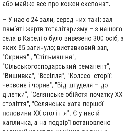
або майже все про кожен експонат.
– У нас є 24 зали, серед них такі: зал
пам’яті жертв тоталітаризму – з нашого
села в Карелію було вивезено 300 осіб, з
яких 65 загинуло; виставковий зал,
"Скриня" , "Стільмашня",
"Сільськогосподарський реманент",
"Вишивка", "Весілля", "Колесо історії:
червоне і чорне", "Від штуделя – до
ділетки", "Селянське обійстя початку ХХ
століття", "Селянська хата першої
половини ХХ століття". Є у нас й
капличка, а на подвір’ї встановлено