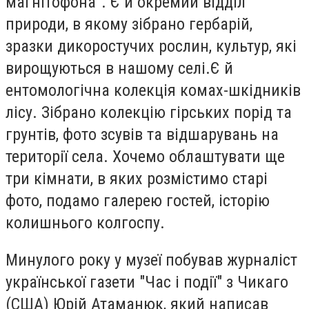
магнітофона". Є й окремий відділ
природи, в якому зібрано гербарій,
зразки дикоростучих рослин, культур, які
вирощуються в нашому селі.Є й
ентомологічна колекція комах-шкідників
лісу. Зібрано колекцію гірських порід та
грунтів, фото зсувів та відшарувань на
території села. Хочемо облаштувати ще
три кімнати, в яких розмістимо старі
фото, подамо галерею гостей, історію
колишнього колгоспу.
Минулого року у музеї побував журналіст
української газети "Час і події" з Чикаго
(США) Юрій Атаманюк, який написав