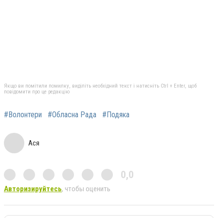
Якщо ви помітили помилку, виділіть необхідний текст і натисніть Ctrl + Enter, щоб
повідомити про це редакцію
#Волонтери
#Обласна Рада
#Подяка
Ася
0,0
Авторизируйтесь
, чтобы оценить