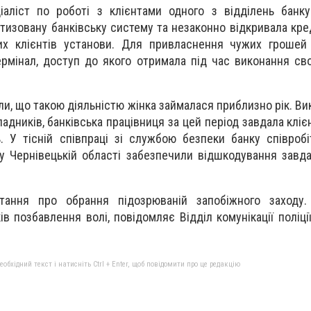
іаліст по роботі з клієнтами одного з відділень банк
изовану банківську систему та незаконно відкривала кред
чих клієнтів установи. Для привласнення чужих грошей
рмінал, доступ до якого отримала під час виконання св
и, що такою діяльністю жінка займалася приблизно рік. В
адників, банківська працівниця за цей період завдала кліє
. У тісній співпраці зі службою безпеки банку співробі
 у Чернівецькій області забезпечили відшкодування завда
тання про обрання підозрюваній запобіжного заходу.
в позбавлення волі, повідомляє Відділ комунікації поліці
бхідний текст і натисніть Ctrl + Enter, щоб повідомити про це редакцію