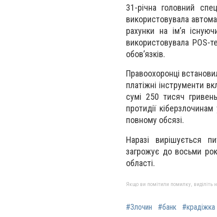
31-річна головний спец
використовувала автомат
рахунки на ім’я існую
використовувала POS-те
обов’язків.
Правоохоронці встановил
платіжні інструменти вкл
сумі 250 тисяч гривень
протидії кіберзлочинам
повному обсязі.
Наразі вирішується пи
загрожує до восьми рокі
області.
Якщо ви помітили помилку, виділіть нео
#Злочин
#банк
#крадіжка