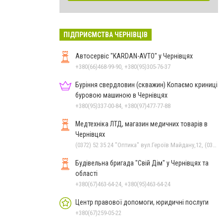
ПІДПРИЄМСТВА ЧЕРНІВЦІВ
Автосервіс "KARDAN-AVTO" у Чернівцях
+380(66)468-99-90, +380(95)305-76-37
Буріння свердловин (скважин) Копаємо криниці
буровою машиною в Чернівцях
+380(95)337-00-84, +380(97)477-77-88
Медтехніка ЛТД, магазин медичних товарів в
Чернівцях
(0372) 52 35 24 "Оптика" вул.Героїв Майдану,12, (0372) 52 01 48 "Оптика" вул. Головна,29, (0372) 52 54 50 "Медтехніка" вул.Головна,16, (050) 399 21 11 торговий зал по вул.Героїв Майдану, (0372) 55-56-16
Будівельна бригада "Свій Дім" у Чернівцях та
області
+380(67)463-64-24, +380(95)463-64-24
Центр правової допомоги, юридичні послуги
+380(67)259-05-22