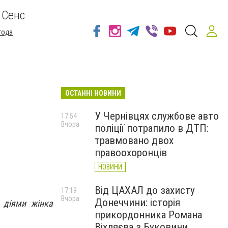
 Сенс
года
ОСТАННІ НОВИНИ
У Чернівцях службове авто
17:54
Вчора
поліції потрапило в ДТП:
травмовано двох
правоохоронців
НОВИНИ
Від ЦАХАЛ до захисту
17:19
Вчора
Донеччини: історія
 діями жінка
прикордонника Романа
Віхляєва з Буковини