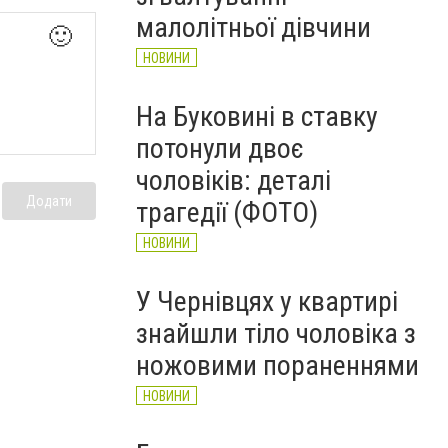
НОВИНИ
малолітньої дівчини
🙂
НОВИНИ
На Буковині в ставку
потонули двоє
чоловіків: деталі
Додати
трагедії (ФОТО)
НОВИНИ
У Чернівцях у квартирі
знайшли тіло чоловіка з
ножовими пораненнями
НОВИНИ