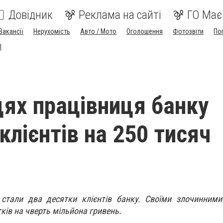
Довідник
Реклама на сайті
ГО Має
Вакансії
Нерухомість
Авто / Мото
Оголошення
Фотозвіти
По
I
цях працівниця банку
клієнтів на 250 тисяч
стали два десятки клієнтів банку. Своїми злочинними
ків на чверть мільйона гривень.