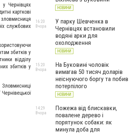
у у Чернівцях
НОВИНИ
итні карткові
 зловмисниця
У парку Шевченка в
16:20
оїх службових
Вчора
Чернівцях встановили
водяні арки для
охолодження
икористовуючи
НОВИНИ
нтам збитків у
тники відділу
На Буковині чоловік
15:20
них збитків у
Вчора
вимагав 50 тисяч доларів
неіснуючого боргу та побив
 Зловмисниці
потерпілого
ї Чернівецької
НОВИНИ
Пожежа від блискавки,
14:29
Вчора
повалене дерево і
порятунок собаки: як
минула доба для