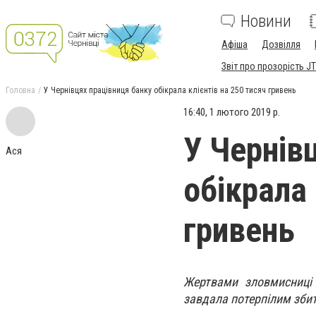
Новини
Афіша
Дозвілля
Звіт про прозорість JT
Головна
У Чернівцях працівниця банку обікрала клієнтів на 250 тисяч гривень
16:40, 1 лютого 2019 р.
У Чернів
Ася
обікрала 
гривень
Жертвами зловмисниці 
завдала потерпілим збит