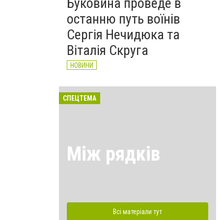
Буковина проведе в
останню путь воїнів
Сергія Нечидюка та
Віталія Скруга
НОВИНИ
СПЕЦТЕМА
Між рядків
Всі матеріали тут